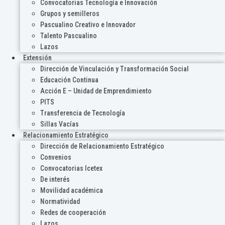
Convocatorias Tecnología e Innovación
Grupos y semilleros
Pascualino Creativo e Innovador
Talento Pascualino
Lazos
Extensión
Dirección de Vinculación y Transformación Social
Educación Continua
Acción E – Unidad de Emprendimiento
PITS
Transferencia de Tecnología
Sillas Vacías
Relacionamiento Estratégico
Dirección de Relacionamiento Estratégico
Convenios
Convocatorias Icetex
De interés
Movilidad académica
Normatividad
Redes de cooperación
Lazos