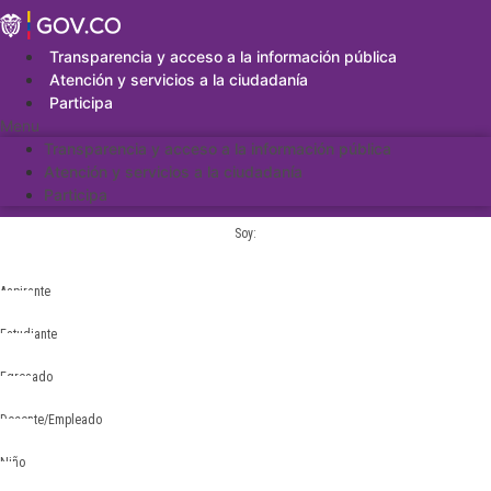
Saltar
al
contenido
Transparencia y acceso a la información pública
Atención y servicios a la ciudadanía
Participa
Menu
Transparencia y acceso a la información pública
Atención y servicios a la ciudadanía
Participa
Soy:
Aspirante
Estudiante
Egresado
Docente/Empleado
Niño