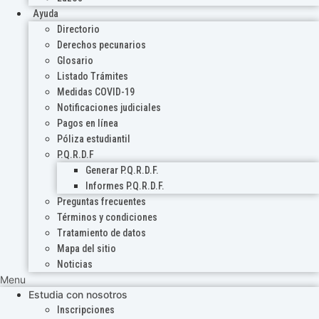
Ayuda
Directorio
Derechos pecunarios
Glosario
Listado Trámites
Medidas COVID-19
Notificaciones judiciales
Pagos en línea
Póliza estudiantil
P.Q.R.D.F
Generar P.Q.R.D.F.
Informes P.Q.R.D.F.
Preguntas frecuentes
Términos y condiciones
Tratamiento de datos
Mapa del sitio
Noticias
Menu
Estudia con nosotros
Inscripciones