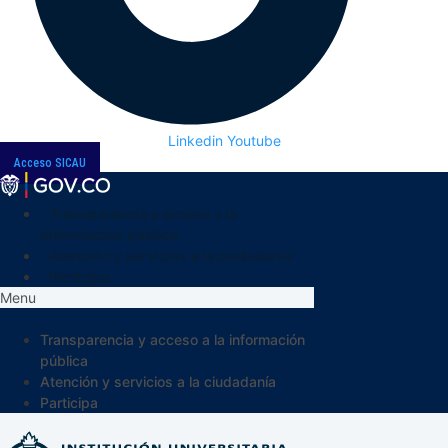
Linkedin
Youtube
Acceso SICAU
Transparencia y acceso a la
información pública
Atención y servicios a la ciudadanía
Participa
Menu
Transparencia y acceso a la información
pública
Atención y servicios a la ciudadanía
Participa