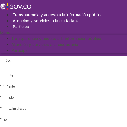
Saltar
al
contenido
Transparencia y acceso a la información pública
Atención y servicios a la ciudadanía
Participa
Menu
Transparencia y acceso a la información pública
Atención y servicios a la ciudadanía
Participa
Soy:
Aspirante
Estudiante
Egresado
Docente/Empleado
Niño