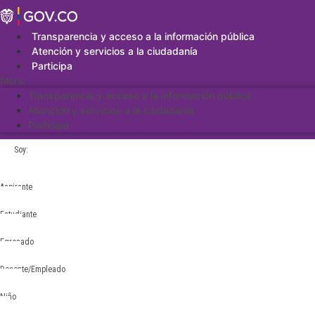
Saltar
al
contenido
Transparencia y acceso a la información pública
Atención y servicios a la ciudadanía
Participa
Menu
Transparencia y acceso a la información pública
Atención y servicios a la ciudadanía
Participa
Soy:
Aspirante
Estudiante
Egresado
Docente/Empleado
Niño