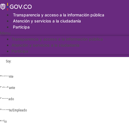
Saltar
al
contenido
Transparencia y acceso a la información pública
Atención y servicios a la ciudadanía
Participa
Menu
Transparencia y acceso a la información pública
Atención y servicios a la ciudadanía
Participa
Soy:
Aspirante
Estudiante
Egresado
Docente/Empleado
Niño