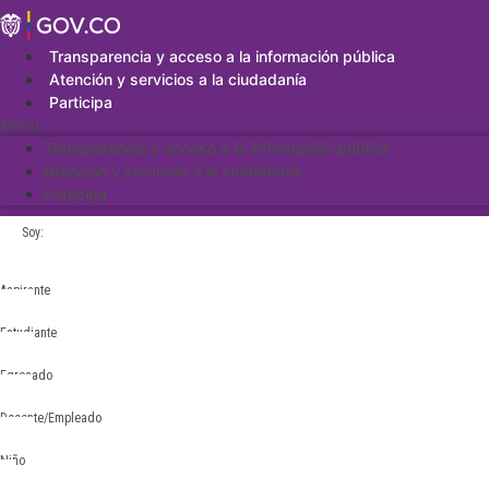
Saltar
al
contenido
Transparencia y acceso a la información pública
Atención y servicios a la ciudadanía
Participa
Menu
Transparencia y acceso a la información pública
Atención y servicios a la ciudadanía
Participa
Soy:
Aspirante
Estudiante
Egresado
Docente/Empleado
Niño