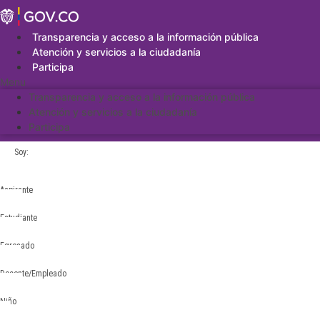
Saltar
al
contenido
Transparencia y acceso a la información pública
Atención y servicios a la ciudadanía
Participa
Menu
Transparencia y acceso a la información pública
Atención y servicios a la ciudadanía
Participa
Soy:
Aspirante
Estudiante
Egresado
Docente/Empleado
Niño