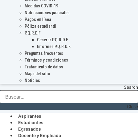
Medidas COVID-19
Notificaciones judiciales
Pagos en línea
Póliza estudiantil
P.Q.R.D.F
Generar P.Q.R.D.F.
Informes P.Q.R.D.F.
Preguntas frecuentes
Términos y condiciones
Tratamiento de datos
Mapa del sitio
Noticias
Search
Close
Aspirantes
Estudiantes
Egresados
Docente y Empleado