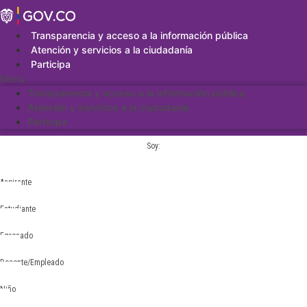
Saltar
al
contenido
Transparencia y acceso a la información pública
Atención y servicios a la ciudadanía
Participa
Menu
Transparencia y acceso a la información pública
Atención y servicios a la ciudadanía
Participa
Soy:
Aspirante
Estudiante
Egresado
Docente/Empleado
Niño