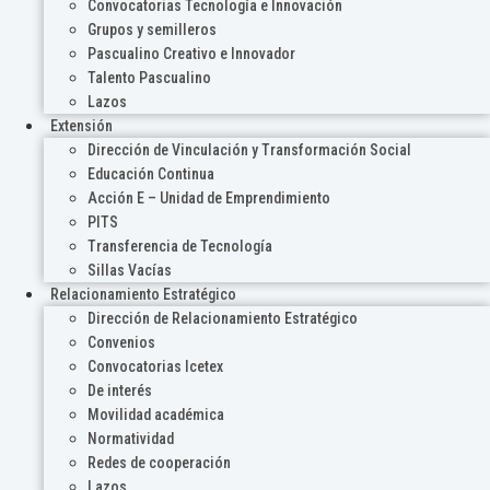
Convocatorias Tecnología e Innovación
Grupos y semilleros
Pascualino Creativo e Innovador
Talento Pascualino
Lazos
Extensión
Dirección de Vinculación y Transformación Social
Educación Continua
Acción E – Unidad de Emprendimiento
PITS
Transferencia de Tecnología
Sillas Vacías
Relacionamiento Estratégico
Dirección de Relacionamiento Estratégico
Convenios
Convocatorias Icetex
De interés
Movilidad académica
Normatividad
Redes de cooperación
Lazos