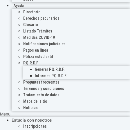
Ayuda
Directorio
Derechos pecunarios
Glosario
Listado Trámites
Medidas COVID-19
Notificaciones judiciales
Pagos en línea
Póliza estudiantil
P.Q.R.D.F
Generar P.Q.R.D.F.
Informes P.Q.R.D.F.
Preguntas frecuentes
Términos y condiciones
Tratamiento de datos
Mapa del sitio
Noticias
Menu
Estudia con nosotros
Inscripciones