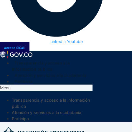
Linkedin
Youtube
Acceso SICAU
Transparencia y acceso a la
información pública
Atención y servicios a la ciudadanía
Participa
Menu
Transparencia y acceso a la información
pública
Atención y servicios a la ciudadanía
Participa