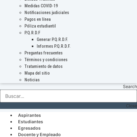
Medidas COVID-19
Notificaciones judiciales
Pagos en línea
Póliza estudiantil
P.Q.R.D.F
Generar P.Q.R.D.F.
Informes P.Q.R.D.F.
Preguntas frecuentes
Términos y condiciones
Tratamiento de datos
Mapa del sitio
Noticias
Search
Close
Aspirantes
Estudiantes
Egresados
Docente y Empleado