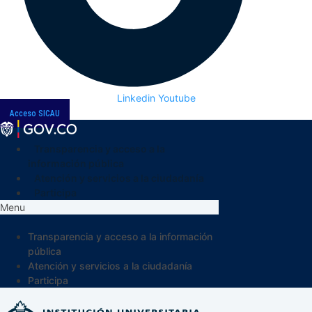
Linkedin
Youtube
Acceso SICAU
Transparencia y acceso a la
información pública
Atención y servicios a la ciudadanía
Participa
Menu
Transparencia y acceso a la información
pública
Atención y servicios a la ciudadanía
Participa