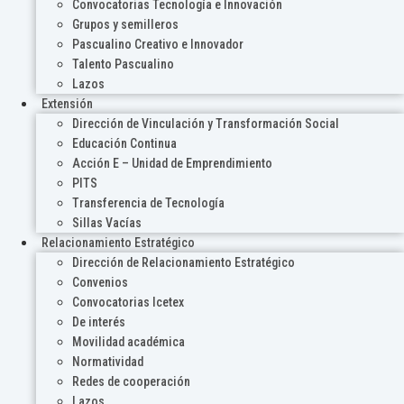
Convocatorias Tecnología e Innovación
Grupos y semilleros
Pascualino Creativo e Innovador
Talento Pascualino
Lazos
Extensión
Dirección de Vinculación y Transformación Social
Educación Continua
Acción E – Unidad de Emprendimiento
PITS
Transferencia de Tecnología
Sillas Vacías
Relacionamiento Estratégico
Dirección de Relacionamiento Estratégico
Convenios
Convocatorias Icetex
De interés
Movilidad académica
Normatividad
Redes de cooperación
Lazos