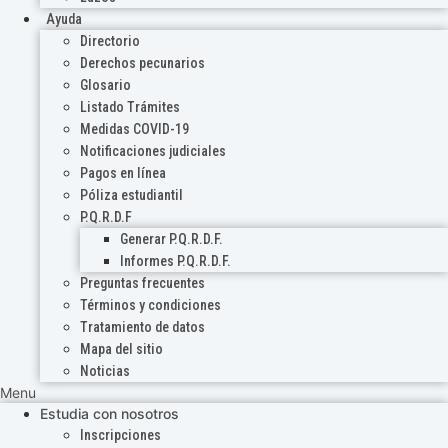
Ayuda
Directorio
Derechos pecunarios
Glosario
Listado Trámites
Medidas COVID-19
Notificaciones judiciales
Pagos en línea
Póliza estudiantil
P.Q.R.D.F
Generar P.Q.R.D.F.
Informes P.Q.R.D.F.
Preguntas frecuentes
Términos y condiciones
Tratamiento de datos
Mapa del sitio
Noticias
Menu
Estudia con nosotros
Inscripciones