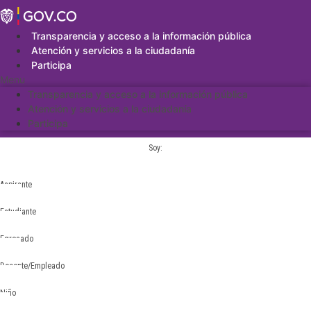
Saltar
al
contenido
Transparencia y acceso a la información pública
Atención y servicios a la ciudadanía
Participa
Menu
Transparencia y acceso a la información pública
Atención y servicios a la ciudadanía
Participa
Soy:
Aspirante
Estudiante
Egresado
Docente/Empleado
Niño