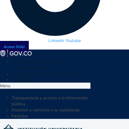
Linkedin
Youtube
Acceso SICAU
Transparencia y acceso a la
información pública
Atención y servicios a la ciudadanía
Participa
Menu
Transparencia y acceso a la información
pública
Atención y servicios a la ciudadanía
Participa