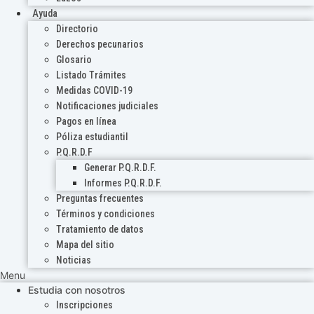
Ayuda
Directorio
Derechos pecunarios
Glosario
Listado Trámites
Medidas COVID-19
Notificaciones judiciales
Pagos en línea
Póliza estudiantil
P.Q.R.D.F
Generar P.Q.R.D.F.
Informes P.Q.R.D.F.
Preguntas frecuentes
Términos y condiciones
Tratamiento de datos
Mapa del sitio
Noticias
Menu
Estudia con nosotros
Inscripciones