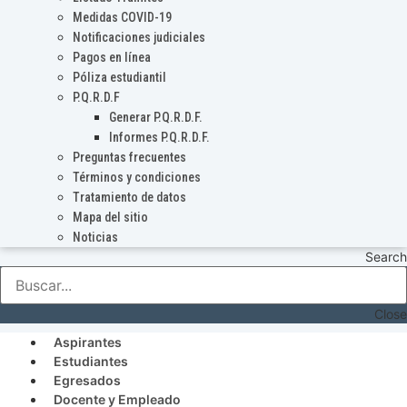
Medidas COVID-19
Notificaciones judiciales
Pagos en línea
Póliza estudiantil
P.Q.R.D.F
Generar P.Q.R.D.F.
Informes P.Q.R.D.F.
Preguntas frecuentes
Términos y condiciones
Tratamiento de datos
Mapa del sitio
Noticias
Search
Close
Aspirantes
Estudiantes
Egresados
Docente y Empleado