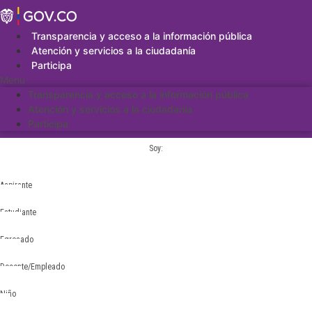
Saltar
al
contenido
Transparencia y acceso a la información pública
Atención y servicios a la ciudadanía
Participa
Menu
Transparencia y acceso a la información pública
Atención y servicios a la ciudadanía
Participa
Soy:
Aspirante
Estudiante
Egresado
Docente/Empleado
Niño