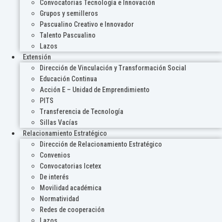
Convocatorias Tecnología e Innovación
Grupos y semilleros
Pascualino Creativo e Innovador
Talento Pascualino
Lazos
Extensión
Dirección de Vinculación y Transformación Social
Educación Continua
Acción E – Unidad de Emprendimiento
PITS
Transferencia de Tecnología
Sillas Vacías
Relacionamiento Estratégico
Dirección de Relacionamiento Estratégico
Convenios
Convocatorias Icetex
De interés
Movilidad académica
Normatividad
Redes de cooperación
Lazos