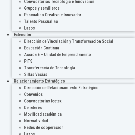
Convocatorias Tecnología e Innovación
Grupos y semilleros
Pascualino Creativo e Innovador
Talento Pascualino
Lazos
Extensión
Dirección de Vinculación y Transformación Social
Educación Continua
Acción E – Unidad de Emprendimiento
PITS
Transferencia de Tecnología
Sillas Vacías
Relacionamiento Estratégico
Dirección de Relacionamiento Estratégico
Convenios
Convocatorias Icetex
De interés
Movilidad académica
Normatividad
Redes de cooperación
Lazos