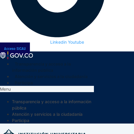
Linkedin
Youtube
Acceso SICAU
Transparencia y acceso a la
información pública
Atención y servicios a la ciudadanía
Participa
Menu
Transparencia y acceso a la información
pública
Atención y servicios a la ciudadanía
Participa