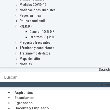
Medidas COVID-19
Notificaciones judiciales
Pagos en línea
Póliza estudiantil
P.Q.R.D.F
Generar P.Q.R.D.F.
Informes P.Q.R.D.F.
Preguntas frecuentes
Términos y condiciones
Tratamiento de datos
Mapa del sitio
Noticias
Search
Close
Aspirantes
Estudiantes
Egresados
Docente y Empleado