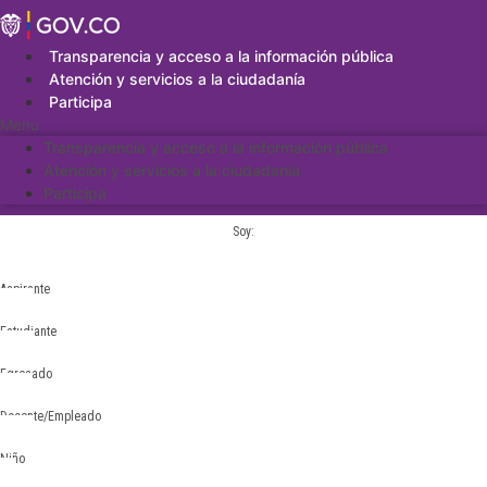
Saltar
al
contenido
Transparencia y acceso a la información pública
Atención y servicios a la ciudadanía
Participa
Menu
Transparencia y acceso a la información pública
Atención y servicios a la ciudadanía
Participa
Soy:
Aspirante
Estudiante
Egresado
Docente/Empleado
Niño