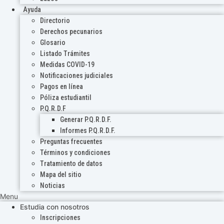
Ayuda
Directorio
Derechos pecunarios
Glosario
Listado Trámites
Medidas COVID-19
Notificaciones judiciales
Pagos en línea
Póliza estudiantil
P.Q.R.D.F
Generar P.Q.R.D.F.
Informes P.Q.R.D.F.
Preguntas frecuentes
Términos y condiciones
Tratamiento de datos
Mapa del sitio
Noticias
Menu
Estudia con nosotros
Inscripciones