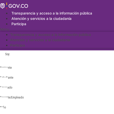
Saltar
al
contenido
Transparencia y acceso a la información pública
Atención y servicios a la ciudadanía
Participa
Menu
Transparencia y acceso a la información pública
Atención y servicios a la ciudadanía
Participa
Soy:
Aspirante
Estudiante
Egresado
Docente/Empleado
Niño