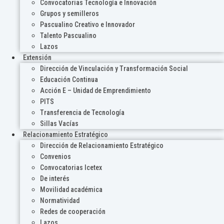
Convocatorias Tecnología e Innovación
Grupos y semilleros
Pascualino Creativo e Innovador
Talento Pascualino
Lazos
Extensión
Dirección de Vinculación y Transformación Social
Educación Continua
Acción E – Unidad de Emprendimiento
PITS
Transferencia de Tecnología
Sillas Vacías
Relacionamiento Estratégico
Dirección de Relacionamiento Estratégico
Convenios
Convocatorias Icetex
De interés
Movilidad académica
Normatividad
Redes de cooperación
Lazos