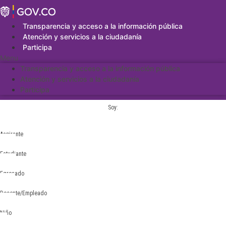
Saltar
al
contenido
Transparencia y acceso a la información pública
Atención y servicios a la ciudadanía
Participa
Menu
Transparencia y acceso a la información pública
Atención y servicios a la ciudadanía
Participa
Soy:
Aspirante
Estudiante
Egresado
Docente/Empleado
Niño