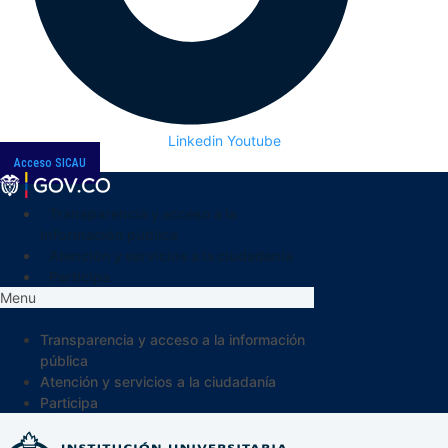
Linkedin
Youtube
Acceso SICAU
Transparencia y acceso a la
información pública
Atención y servicios a la ciudadanía
Participa
Menu
Transparencia y acceso a la información
pública
Atención y servicios a la ciudadanía
Participa