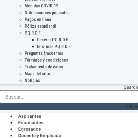
Medidas COVID-19
Notificaciones judiciales
Pagos en línea
Póliza estudiantil
P.Q.R.D.F
Generar P.Q.R.D.F.
Informes P.Q.R.D.F.
Preguntas frecuentes
Términos y condiciones
Tratamiento de datos
Mapa del sitio
Noticias
Search
Close
Aspirantes
Estudiantes
Egresados
Docente y Empleado