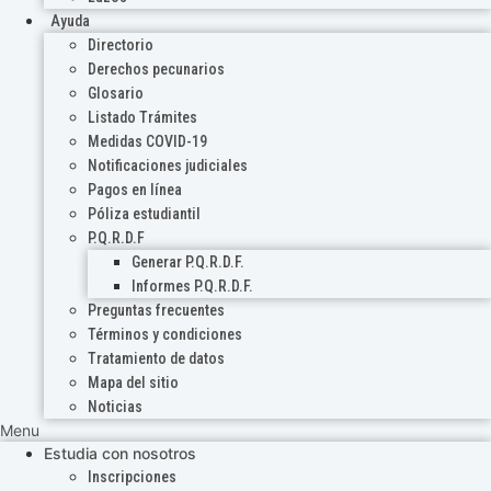
Ayuda
Directorio
Derechos pecunarios
Glosario
Listado Trámites
Medidas COVID-19
Notificaciones judiciales
Pagos en línea
Póliza estudiantil
P.Q.R.D.F
Generar P.Q.R.D.F.
Informes P.Q.R.D.F.
Preguntas frecuentes
Términos y condiciones
Tratamiento de datos
Mapa del sitio
Noticias
Menu
Estudia con nosotros
Inscripciones