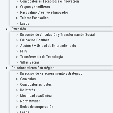
Convocatorias Tecnología e Innovación
Grupos y semilleros
Pascualino Creativo e Innovador
Talento Pascualino
Lazos
Extensión
Dirección de Vinculación y Transformación Social
Educación Continua
Acción E – Unidad de Emprendimiento
PITS
Transferencia de Tecnología
Sillas Vacías
Relacionamiento Estratégico
Dirección de Relacionamiento Estratégico
Convenios
Convocatorias Icetex
De interés
Movilidad académica
Normatividad
Redes de cooperación
Lazos