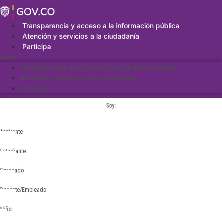
Saltar
al
contenido
Transparencia y acceso a la información pública
Atención y servicios a la ciudadanía
Participa
Menu
Transparencia y acceso a la información pública
Atención y servicios a la ciudadanía
Participa
Soy:
Aspirante
Estudiante
Egresado
Docente/Empleado
Niño