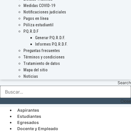
Medidas COVID-19
Notificaciones judiciales
Pagos en línea
Póliza estudiantil
P.Q.R.D.F
Generar P.Q.R.D.F.
Informes P.Q.R.D.F.
Preguntas frecuentes
Términos y condiciones
Tratamiento de datos
Mapa del sitio
Noticias
Search
Close
Aspirantes
Estudiantes
Egresados
Docente y Empleado