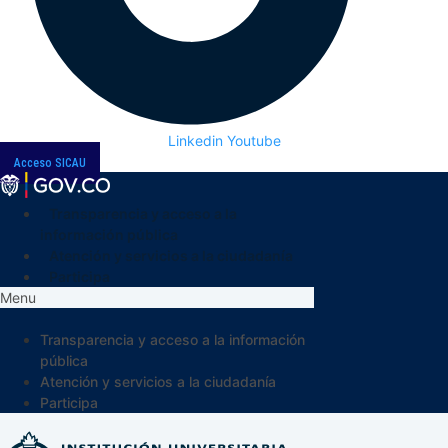
Linkedin
Youtube
Acceso SICAU
Transparencia y acceso a la
información pública
Atención y servicios a la ciudadanía
Participa
Menu
Transparencia y acceso a la información
pública
Atención y servicios a la ciudadanía
Participa