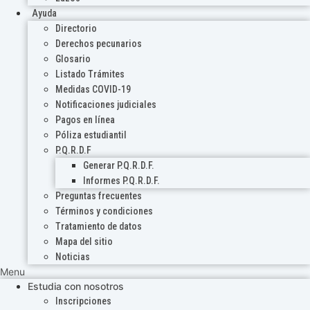
Ayuda
Directorio
Derechos pecunarios
Glosario
Listado Trámites
Medidas COVID-19
Notificaciones judiciales
Pagos en línea
Póliza estudiantil
P.Q.R.D.F
Generar P.Q.R.D.F.
Informes P.Q.R.D.F.
Preguntas frecuentes
Términos y condiciones
Tratamiento de datos
Mapa del sitio
Noticias
Menu
Estudia con nosotros
Inscripciones