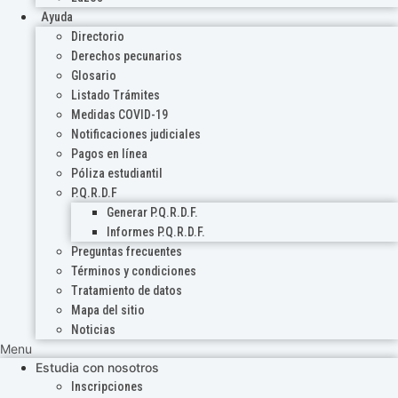
Ayuda
Directorio
Derechos pecunarios
Glosario
Listado Trámites
Medidas COVID-19
Notificaciones judiciales
Pagos en línea
Póliza estudiantil
P.Q.R.D.F
Generar P.Q.R.D.F.
Informes P.Q.R.D.F.
Preguntas frecuentes
Términos y condiciones
Tratamiento de datos
Mapa del sitio
Noticias
Menu
Estudia con nosotros
Inscripciones