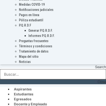
Medidas COVID-19
Notificaciones judiciales
Pagos en línea
Póliza estudiantil
P.Q.R.D.F
Generar P.Q.R.D.F.
Informes P.Q.R.D.F.
Preguntas frecuentes
Términos y condiciones
Tratamiento de datos
Mapa del sitio
Noticias
Search
Close
Aspirantes
Estudiantes
Egresados
Docente y Empleado