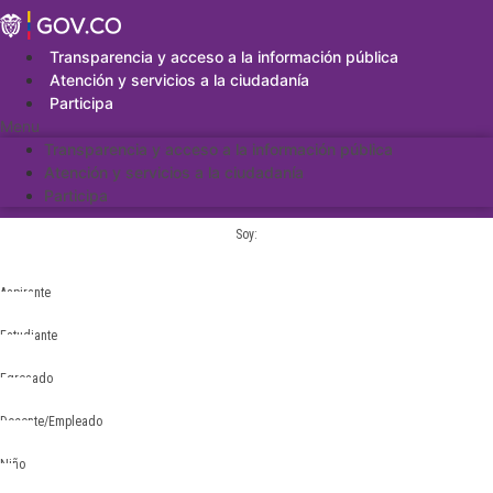
Saltar
al
contenido
Transparencia y acceso a la información pública
Atención y servicios a la ciudadanía
Participa
Menu
Transparencia y acceso a la información pública
Atención y servicios a la ciudadanía
Participa
Soy:
Aspirante
Estudiante
Egresado
Docente/Empleado
Niño