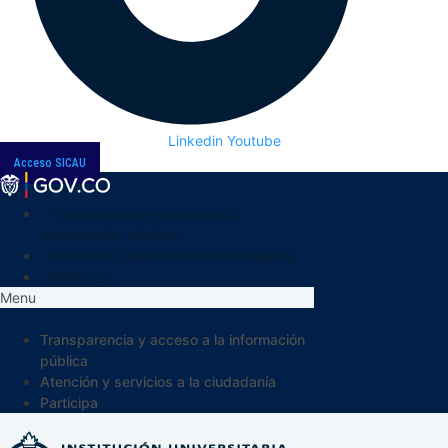
Linkedin
Youtube
Acceso SICAU
Transparencia y acceso a la
información pública
Atención y servicios a la ciudadanía
Participa
Menu
Transparencia y acceso a la información
pública
Atención y servicios a la ciudadanía
Participa