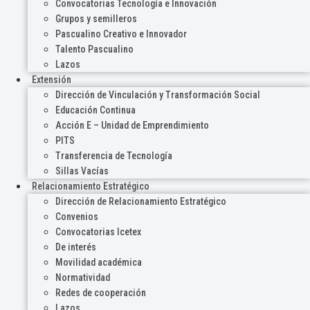
Convocatorias Tecnología e Innovación
Grupos y semilleros
Pascualino Creativo e Innovador
Talento Pascualino
Lazos
Extensión
Dirección de Vinculación y Transformación Social
Educación Continua
Acción E – Unidad de Emprendimiento
PITS
Transferencia de Tecnología
Sillas Vacías
Relacionamiento Estratégico
Dirección de Relacionamiento Estratégico
Convenios
Convocatorias Icetex
De interés
Movilidad académica
Normatividad
Redes de cooperación
Lazos