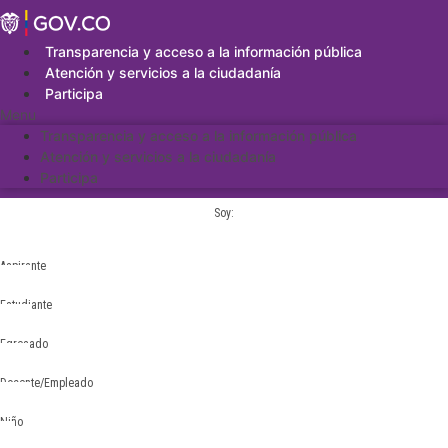
Saltar
al
contenido
Transparencia y acceso a la información pública
Atención y servicios a la ciudadanía
Participa
Menu
Transparencia y acceso a la información pública
Atención y servicios a la ciudadanía
Participa
Soy:
Aspirante
Estudiante
Egresado
Docente/Empleado
Niño