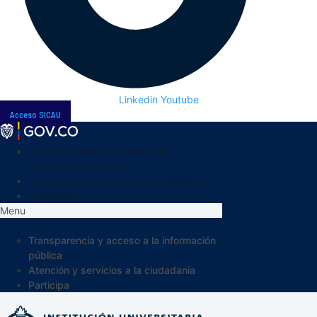
Linkedin
Youtube
Acceso SICAU
Transparencia y acceso a la
información pública
Atención y servicios a la ciudadanía
Participa
Menu
Transparencia y acceso a la información
pública
Atención y servicios a la ciudadanía
Participa