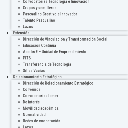
Convocatorias Tecnología e Innovación
Grupos y semilleros
Pascualino Creativo e Innovador
Talento Pascualino
Lazos
Extensión
Dirección de Vinculación y Transformación Social
Educación Continua
Acción E – Unidad de Emprendimiento
PITS
Transferencia de Tecnología
Sillas Vacías
Relacionamiento Estratégico
Dirección de Relacionamiento Estratégico
Convenios
Convocatorias Icetex
De interés
Movilidad académica
Normatividad
Redes de cooperación
Lazos