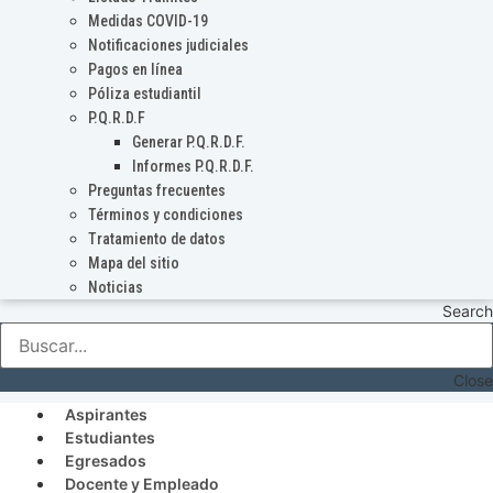
Medidas COVID-19
Notificaciones judiciales
Pagos en línea
Póliza estudiantil
P.Q.R.D.F
Generar P.Q.R.D.F.
Informes P.Q.R.D.F.
Preguntas frecuentes
Términos y condiciones
Tratamiento de datos
Mapa del sitio
Noticias
Search
Close
Aspirantes
Estudiantes
Egresados
Docente y Empleado