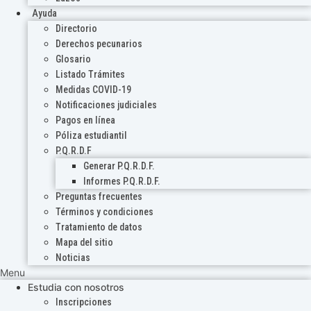
Ayuda
Directorio
Derechos pecunarios
Glosario
Listado Trámites
Medidas COVID-19
Notificaciones judiciales
Pagos en línea
Póliza estudiantil
P.Q.R.D.F
Generar P.Q.R.D.F.
Informes P.Q.R.D.F.
Preguntas frecuentes
Términos y condiciones
Tratamiento de datos
Mapa del sitio
Noticias
Menu
Estudia con nosotros
Inscripciones