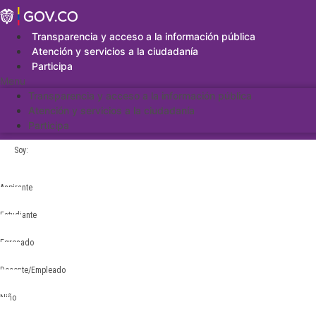
Saltar
al
contenido
Transparencia y acceso a la información pública
Atención y servicios a la ciudadanía
Participa
Menu
Transparencia y acceso a la información pública
Atención y servicios a la ciudadanía
Participa
Soy:
Aspirante
Estudiante
Egresado
Docente/Empleado
Niño