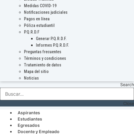
Medidas COVID-19
Notificaciones judiciales
Pagos en línea
Póliza estudiantil
P.Q.R.D.F
Generar P.Q.R.D.F.
Informes P.Q.R.D.F.
Preguntas frecuentes
Términos y condiciones
Tratamiento de datos
Mapa del sitio
Noticias
Search
Close
Aspirantes
Estudiantes
Egresados
Docente y Empleado