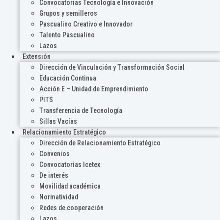
Convocatorias Tecnología e Innovación
Grupos y semilleros
Pascualino Creativo e Innovador
Talento Pascualino
Lazos
Extensión
Dirección de Vinculación y Transformación Social
Educación Continua
Acción E – Unidad de Emprendimiento
PITS
Transferencia de Tecnología
Sillas Vacías
Relacionamiento Estratégico
Dirección de Relacionamiento Estratégico
Convenios
Convocatorias Icetex
De interés
Movilidad académica
Normatividad
Redes de cooperación
Lazos