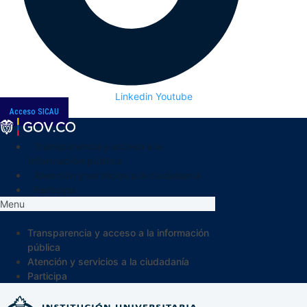
Linkedin
Youtube
Acceso SICAU
Transparencia y acceso a la
información pública
Atención y servicios a la ciudadanía
Participa
Menu
Transparencia y acceso a la información
pública
Atención y servicios a la ciudadanía
Participa