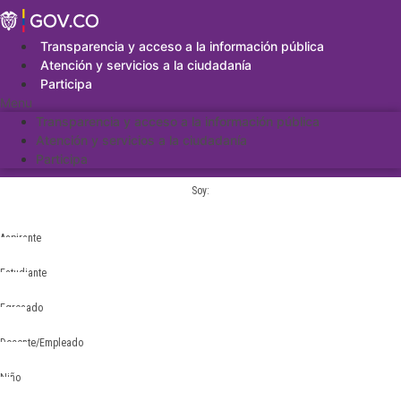
Saltar
al
contenido
Transparencia y acceso a la información pública
Atención y servicios a la ciudadanía
Participa
Menu
Transparencia y acceso a la información pública
Atención y servicios a la ciudadanía
Participa
Soy:
Aspirante
Estudiante
Egresado
Docente/Empleado
Niño