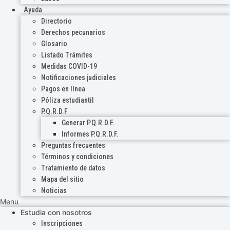
Ayuda
Directorio
Derechos pecunarios
Glosario
Listado Trámites
Medidas COVID-19
Notificaciones judiciales
Pagos en línea
Póliza estudiantil
P.Q.R.D.F
Generar P.Q.R.D.F.
Informes P.Q.R.D.F.
Preguntas frecuentes
Términos y condiciones
Tratamiento de datos
Mapa del sitio
Noticias
Menu
Estudia con nosotros
Inscripciones