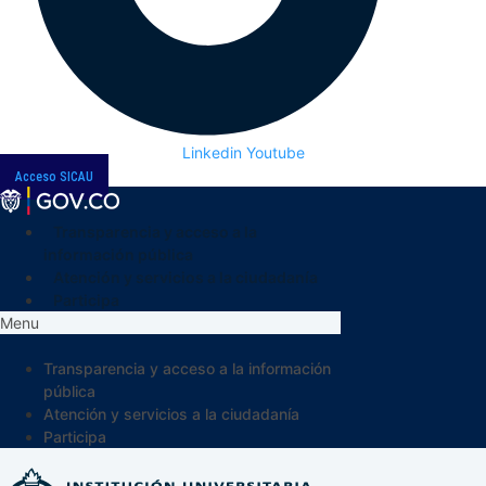
Linkedin
Youtube
Acceso SICAU
Transparencia y acceso a la
información pública
Atención y servicios a la ciudadanía
Participa
Menu
Transparencia y acceso a la información
pública
Atención y servicios a la ciudadanía
Participa