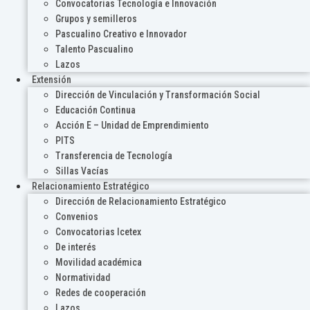
Convocatorias Tecnología e Innovación
Grupos y semilleros
Pascualino Creativo e Innovador
Talento Pascualino
Lazos
Extensión
Dirección de Vinculación y Transformación Social
Educación Continua
Acción E – Unidad de Emprendimiento
PITS
Transferencia de Tecnología
Sillas Vacías
Relacionamiento Estratégico
Dirección de Relacionamiento Estratégico
Convenios
Convocatorias Icetex
De interés
Movilidad académica
Normatividad
Redes de cooperación
Lazos