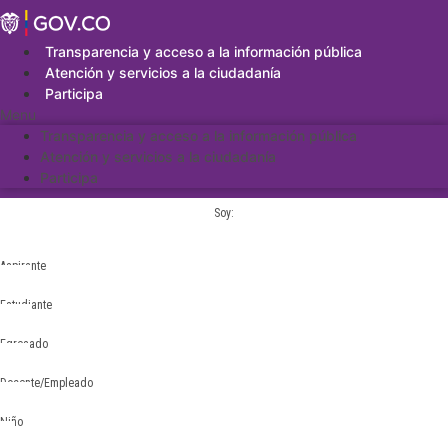
Saltar
al
contenido
Transparencia y acceso a la información pública
Atención y servicios a la ciudadanía
Participa
Menu
Transparencia y acceso a la información pública
Atención y servicios a la ciudadanía
Participa
Soy:
Aspirante
Estudiante
Egresado
Docente/Empleado
Niño