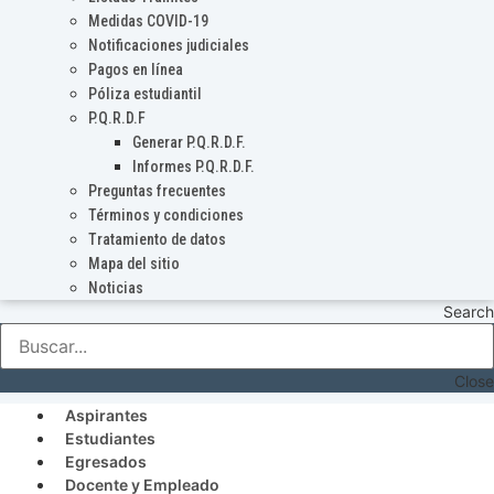
Medidas COVID-19
Notificaciones judiciales
Pagos en línea
Póliza estudiantil
P.Q.R.D.F
Generar P.Q.R.D.F.
Informes P.Q.R.D.F.
Preguntas frecuentes
Términos y condiciones
Tratamiento de datos
Mapa del sitio
Noticias
Search
Close
Aspirantes
Estudiantes
Egresados
Docente y Empleado