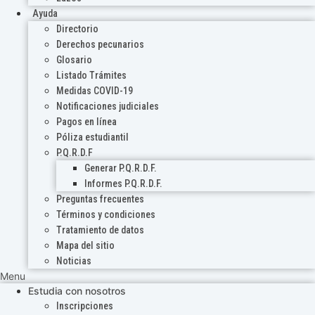
Ayuda
Directorio
Derechos pecunarios
Glosario
Listado Trámites
Medidas COVID-19
Notificaciones judiciales
Pagos en línea
Póliza estudiantil
P.Q.R.D.F
Generar P.Q.R.D.F.
Informes P.Q.R.D.F.
Preguntas frecuentes
Términos y condiciones
Tratamiento de datos
Mapa del sitio
Noticias
Menu
Estudia con nosotros
Inscripciones