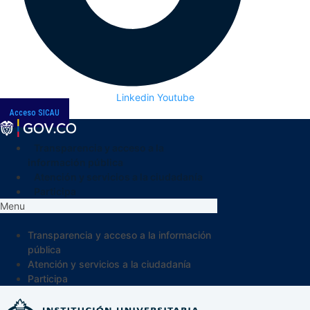
Linkedin
Youtube
Acceso SICAU
Transparencia y acceso a la
información pública
Atención y servicios a la ciudadanía
Participa
Menu
Transparencia y acceso a la información
pública
Atención y servicios a la ciudadanía
Participa