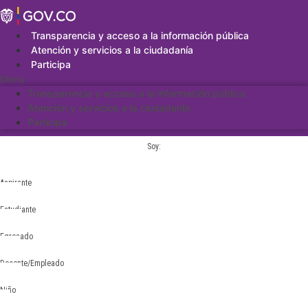
Saltar
al
contenido
Transparencia y acceso a la información pública
Atención y servicios a la ciudadanía
Participa
Menu
Transparencia y acceso a la información pública
Atención y servicios a la ciudadanía
Participa
Soy:
Aspirante
Estudiante
Egresado
Docente/Empleado
Niño