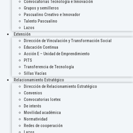
Convocatorias Tecnología e Innovación
Grupos y semilleros
Pascualino Creativo e Innovador
Talento Pascualino
Lazos
Extensión
Dirección de Vinculación y Transformación Social
Educación Continua
Acción E – Unidad de Emprendimiento
PITS
Transferencia de Tecnología
Sillas Vacías
Relacionamiento Estratégico
Dirección de Relacionamiento Estratégico
Convenios
Convocatorias Icetex
De interés
Movilidad académica
Normatividad
Redes de cooperación
Lazos