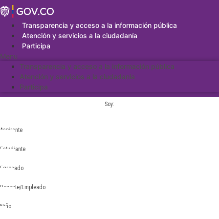
Saltar
al
contenido
Transparencia y acceso a la información pública
Atención y servicios a la ciudadanía
Participa
Menu
Transparencia y acceso a la información pública
Atención y servicios a la ciudadanía
Participa
Soy:
Aspirante
Estudiante
Egresado
Docente/Empleado
Niño