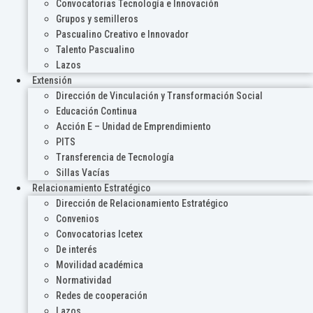
Convocatorias Tecnología e Innovación
Grupos y semilleros
Pascualino Creativo e Innovador
Talento Pascualino
Lazos
Extensión
Dirección de Vinculación y Transformación Social
Educación Continua
Acción E – Unidad de Emprendimiento
PITS
Transferencia de Tecnología
Sillas Vacías
Relacionamiento Estratégico
Dirección de Relacionamiento Estratégico
Convenios
Convocatorias Icetex
De interés
Movilidad académica
Normatividad
Redes de cooperación
Lazos