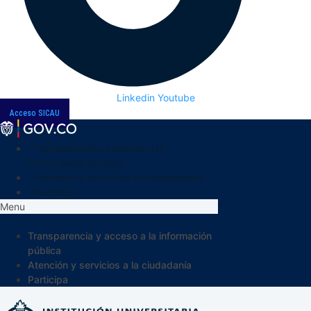
Linkedin
Youtube
Acceso SICAU
Transparencia y acceso a la
información pública
Atención y servicios a la ciudadanía
Participa
Menu
Transparencia y acceso a la información
pública
Atención y servicios a la ciudadanía
Participa