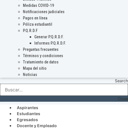
Medidas COVID-19
Notificaciones judiciales
Pagos en línea
Póliza estudiantil
P.Q.R.D.F
Generar P.Q.R.D.F.
Informes P.Q.R.D.F.
Preguntas frecuentes
Términos y condiciones
Tratamiento de datos
Mapa del sitio
Noticias
Search
Close
Aspirantes
Estudiantes
Egresados
Docente y Empleado