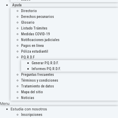
Ayuda
Directorio
Derechos pecunarios
Glosario
Listado Trámites
Medidas COVID-19
Notificaciones judiciales
Pagos en línea
Póliza estudiantil
P.Q.R.D.F
Generar P.Q.R.D.F.
Informes P.Q.R.D.F.
Preguntas frecuentes
Términos y condiciones
Tratamiento de datos
Mapa del sitio
Noticias
Menu
Estudia con nosotros
Inscripciones