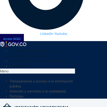
Linkedin
Youtube
Acceso SICAU
Transparencia y acceso a la
información pública
Atención y servicios a la ciudadanía
Participa
Menu
Transparencia y acceso a la información
pública
Atención y servicios a la ciudadanía
Participa