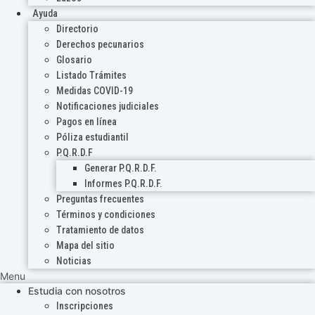
Ayuda
Directorio
Derechos pecunarios
Glosario
Listado Trámites
Medidas COVID-19
Notificaciones judiciales
Pagos en línea
Póliza estudiantil
P.Q.R.D.F
Generar P.Q.R.D.F.
Informes P.Q.R.D.F.
Preguntas frecuentes
Términos y condiciones
Tratamiento de datos
Mapa del sitio
Noticias
Menu
Estudia con nosotros
Inscripciones