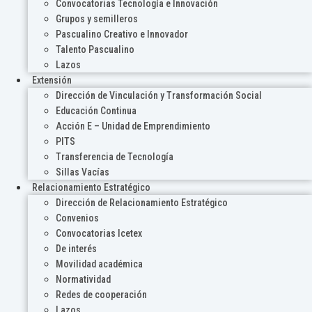
Convocatorias Tecnología e Innovación
Grupos y semilleros
Pascualino Creativo e Innovador
Talento Pascualino
Lazos
Extensión
Dirección de Vinculación y Transformación Social
Educación Continua
Acción E – Unidad de Emprendimiento
PITS
Transferencia de Tecnología
Sillas Vacías
Relacionamiento Estratégico
Dirección de Relacionamiento Estratégico
Convenios
Convocatorias Icetex
De interés
Movilidad académica
Normatividad
Redes de cooperación
Lazos