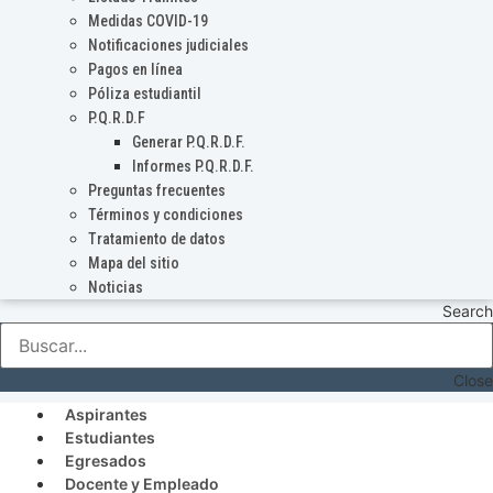
Medidas COVID-19
Notificaciones judiciales
Pagos en línea
Póliza estudiantil
P.Q.R.D.F
Generar P.Q.R.D.F.
Informes P.Q.R.D.F.
Preguntas frecuentes
Términos y condiciones
Tratamiento de datos
Mapa del sitio
Noticias
Search
Close
Aspirantes
Estudiantes
Egresados
Docente y Empleado