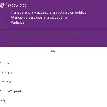
Saltar
al
contenido
Transparencia y acceso a la información pública
Atención y servicios a la ciudadanía
Participa
Menu
Transparencia y acceso a la información pública
Atención y servicios a la ciudadanía
Participa
Soy:
Aspirante
Estudiante
Egresado
Docente/Empleado
Niño