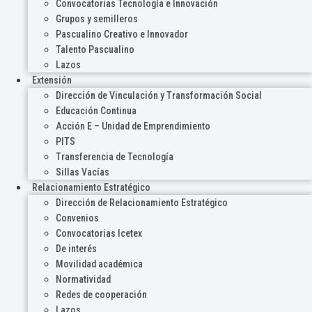
Convocatorias Tecnología e Innovación
Grupos y semilleros
Pascualino Creativo e Innovador
Talento Pascualino
Lazos
Extensión
Dirección de Vinculación y Transformación Social
Educación Continua
Acción E – Unidad de Emprendimiento
PITS
Transferencia de Tecnología
Sillas Vacías
Relacionamiento Estratégico
Dirección de Relacionamiento Estratégico
Convenios
Convocatorias Icetex
De interés
Movilidad académica
Normatividad
Redes de cooperación
Lazos