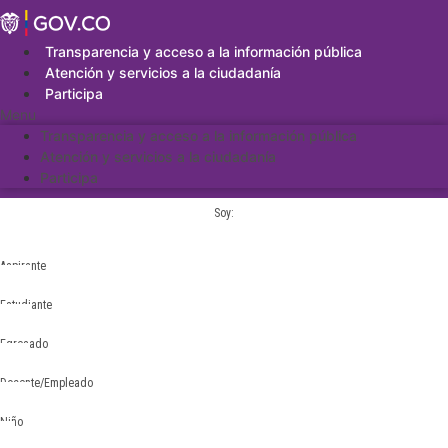
Saltar
al
contenido
Transparencia y acceso a la información pública
Atención y servicios a la ciudadanía
Participa
Menu
Transparencia y acceso a la información pública
Atención y servicios a la ciudadanía
Participa
Soy:
Aspirante
Estudiante
Egresado
Docente/Empleado
Niño