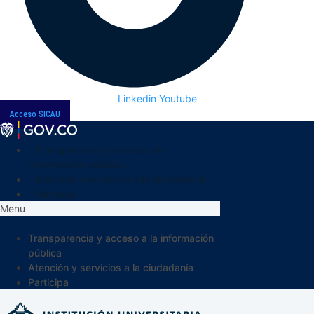
Linkedin
Youtube
Acceso SICAU
Transparencia y acceso a la
información pública
Atención y servicios a la ciudadanía
Participa
Menu
Transparencia y acceso a la información
pública
Atención y servicios a la ciudadanía
Participa