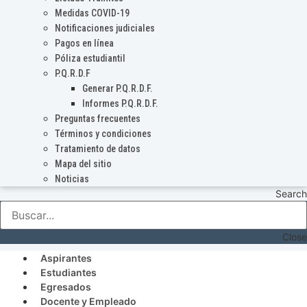
Medidas COVID-19
Notificaciones judiciales
Pagos en línea
Póliza estudiantil
P.Q.R.D.F
Generar P.Q.R.D.F.
Informes P.Q.R.D.F.
Preguntas frecuentes
Términos y condiciones
Tratamiento de datos
Mapa del sitio
Noticias
Search
Close
Aspirantes
Estudiantes
Egresados
Docente y Empleado