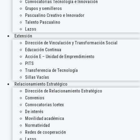
Convocatorias Tecnología e Innovación
Grupos y semilleros
Pascualino Creativo e Innovador
Talento Pascualino
Lazos
Extensión
Dirección de Vinculación y Transformación Social
Educación Continua
Acción E – Unidad de Emprendimiento
PITS
Transferencia de Tecnología
Sillas Vacías
Relacionamiento Estratégico
Dirección de Relacionamiento Estratégico
Convenios
Convocatorias Icetex
De interés
Movilidad académica
Normatividad
Redes de cooperación
Lazos