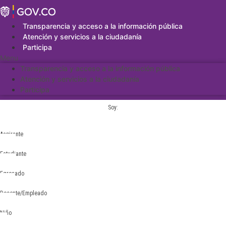
Saltar
al
contenido
Transparencia y acceso a la información pública
Atención y servicios a la ciudadanía
Participa
Menu
Transparencia y acceso a la información pública
Atención y servicios a la ciudadanía
Participa
Soy:
Aspirante
Estudiante
Egresado
Docente/Empleado
Niño