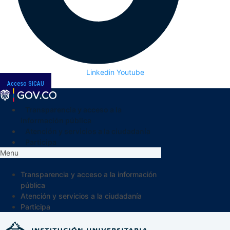
Linkedin
Youtube
Acceso SICAU
Transparencia y acceso a la
información pública
Atención y servicios a la ciudadanía
Participa
Menu
Transparencia y acceso a la información
pública
Atención y servicios a la ciudadanía
Participa