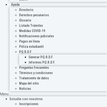
Ayuda
Directorio
Derechos pecunarios
Glosario
Listado Trámites
Medidas COVID-19
Notificaciones judiciales
Pagos en línea
Póliza estudiantil
P.Q.R.D.F
Generar P.Q.R.D.F.
Informes P.Q.R.D.F.
Preguntas frecuentes
Términos y condiciones
Tratamiento de datos
Mapa del sitio
Noticias
Menu
Estudia con nosotros
Inscripciones