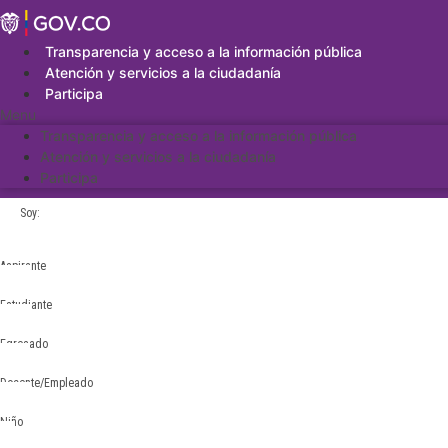
Saltar
al
contenido
Transparencia y acceso a la información pública
Atención y servicios a la ciudadanía
Participa
Menu
Transparencia y acceso a la información pública
Atención y servicios a la ciudadanía
Participa
Soy:
Aspirante
Estudiante
Egresado
Docente/Empleado
Niño