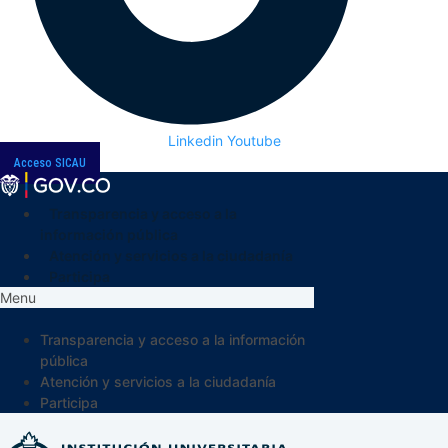
Linkedin
Youtube
Acceso SICAU
Transparencia y acceso a la
información pública
Atención y servicios a la ciudadanía
Participa
Menu
Transparencia y acceso a la información
pública
Atención y servicios a la ciudadanía
Participa