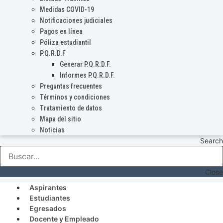
Medidas COVID-19
Notificaciones judiciales
Pagos en línea
Póliza estudiantil
P.Q.R.D.F
Generar P.Q.R.D.F.
Informes P.Q.R.D.F.
Preguntas frecuentes
Términos y condiciones
Tratamiento de datos
Mapa del sitio
Noticias
Search
Close
Aspirantes
Estudiantes
Egresados
Docente y Empleado