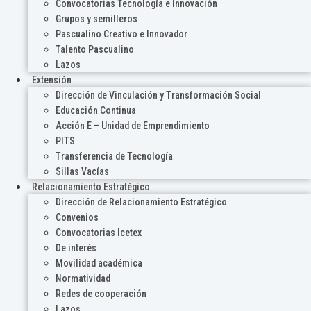
Convocatorias Tecnología e Innovación
Grupos y semilleros
Pascualino Creativo e Innovador
Talento Pascualino
Lazos
Extensión
Dirección de Vinculación y Transformación Social
Educación Continua
Acción E – Unidad de Emprendimiento
PITS
Transferencia de Tecnología
Sillas Vacías
Relacionamiento Estratégico
Dirección de Relacionamiento Estratégico
Convenios
Convocatorias Icetex
De interés
Movilidad académica
Normatividad
Redes de cooperación
Lazos