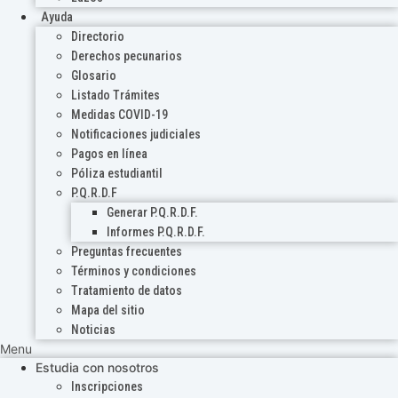
Ayuda
Directorio
Derechos pecunarios
Glosario
Listado Trámites
Medidas COVID-19
Notificaciones judiciales
Pagos en línea
Póliza estudiantil
P.Q.R.D.F
Generar P.Q.R.D.F.
Informes P.Q.R.D.F.
Preguntas frecuentes
Términos y condiciones
Tratamiento de datos
Mapa del sitio
Noticias
Menu
Estudia con nosotros
Inscripciones