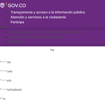
Saltar
al
contenido
Transparencia y acceso a la información pública
Atención y servicios a la ciudadanía
Participa
Menu
Transparencia y acceso a la información pública
Atención y servicios a la ciudadanía
Participa
Soy:
Aspirante
Estudiante
Egresado
Docente/Empleado
Niño