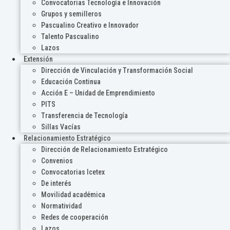
Convocatorias Tecnología e Innovación
Grupos y semilleros
Pascualino Creativo e Innovador
Talento Pascualino
Lazos
Extensión
Dirección de Vinculación y Transformación Social
Educación Continua
Acción E – Unidad de Emprendimiento
PITS
Transferencia de Tecnología
Sillas Vacías
Relacionamiento Estratégico
Dirección de Relacionamiento Estratégico
Convenios
Convocatorias Icetex
De interés
Movilidad académica
Normatividad
Redes de cooperación
Lazos