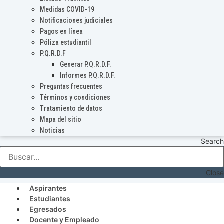
Medidas COVID-19
Notificaciones judiciales
Pagos en línea
Póliza estudiantil
P.Q.R.D.F
Generar P.Q.R.D.F.
Informes P.Q.R.D.F.
Preguntas frecuentes
Términos y condiciones
Tratamiento de datos
Mapa del sitio
Noticias
Search
Close
Aspirantes
Estudiantes
Egresados
Docente y Empleado