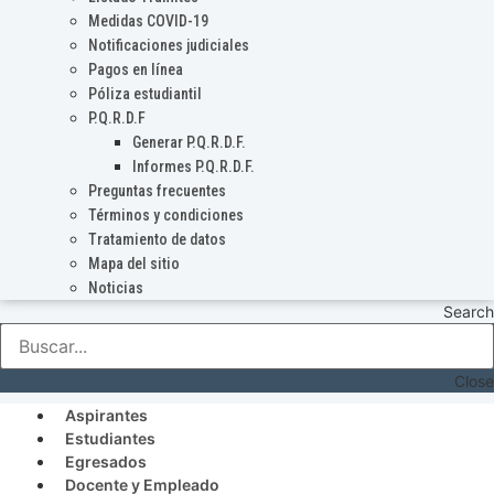
Medidas COVID-19
Notificaciones judiciales
Pagos en línea
Póliza estudiantil
P.Q.R.D.F
Generar P.Q.R.D.F.
Informes P.Q.R.D.F.
Preguntas frecuentes
Términos y condiciones
Tratamiento de datos
Mapa del sitio
Noticias
Search
Close
Aspirantes
Estudiantes
Egresados
Docente y Empleado