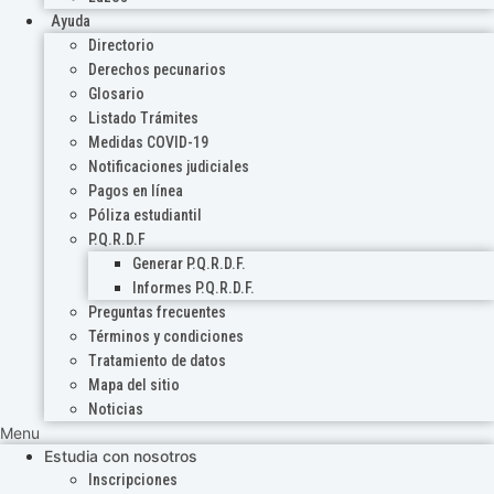
Ayuda
Directorio
Derechos pecunarios
Glosario
Listado Trámites
Medidas COVID-19
Notificaciones judiciales
Pagos en línea
Póliza estudiantil
P.Q.R.D.F
Generar P.Q.R.D.F.
Informes P.Q.R.D.F.
Preguntas frecuentes
Términos y condiciones
Tratamiento de datos
Mapa del sitio
Noticias
Menu
Estudia con nosotros
Inscripciones