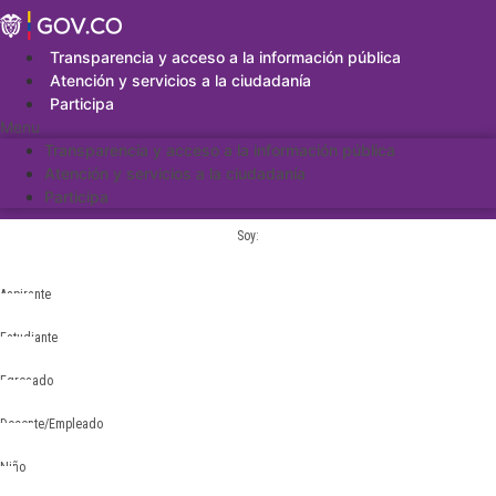
Saltar
al
contenido
Transparencia y acceso a la información pública
Atención y servicios a la ciudadanía
Participa
Menu
Transparencia y acceso a la información pública
Atención y servicios a la ciudadanía
Participa
Soy:
Aspirante
Estudiante
Egresado
Docente/Empleado
Niño