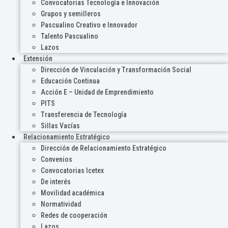
Convocatorias Tecnología e Innovación
Grupos y semilleros
Pascualino Creativo e Innovador
Talento Pascualino
Lazos
Extensión
Dirección de Vinculación y Transformación Social
Educación Continua
Acción E – Unidad de Emprendimiento
PITS
Transferencia de Tecnología
Sillas Vacías
Relacionamiento Estratégico
Dirección de Relacionamiento Estratégico
Convenios
Convocatorias Icetex
De interés
Movilidad académica
Normatividad
Redes de cooperación
Lazos