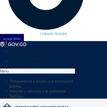
Linkedin
Youtube
Acceso SICAU
Transparencia y acceso a la
información pública
Atención y servicios a la ciudadanía
Participa
Menu
Transparencia y acceso a la información
pública
Atención y servicios a la ciudadanía
Participa