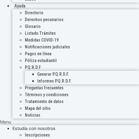
Ayuda
Directorio
Derechos pecunarios
Glosario
Listado Trámites
Medidas COVID-19
Notificaciones judiciales
Pagos en línea
Póliza estudiantil
P.Q.R.D.F
Generar P.Q.R.D.F.
Informes P.Q.R.D.F.
Preguntas frecuentes
Términos y condiciones
Tratamiento de datos
Mapa del sitio
Noticias
Menu
Estudia con nosotros
Inscripciones