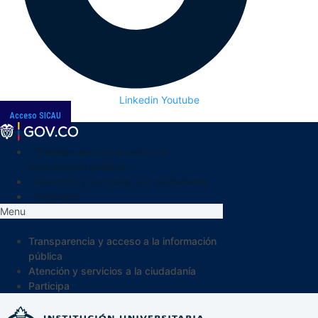
Linkedin
Youtube
Acceso SICAU
Transparencia y acceso a la
información pública
Atención y servicios a la ciudadanía
Participa
Menu
Transparencia y acceso a la información
pública
Atención y servicios a la ciudadanía
Participa