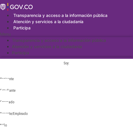
Saltar
al
contenido
Transparencia y acceso a la información pública
Atención y servicios a la ciudadanía
Participa
Menu
Transparencia y acceso a la información pública
Atención y servicios a la ciudadanía
Participa
Soy:
Aspirante
Estudiante
Egresado
Docente/Empleado
Niño