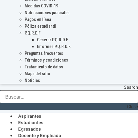
Medidas COVID-19
Notificaciones judiciales
Pagos en línea
Póliza estudiantil
P.Q.R.D.F
Generar P.Q.R.D.F.
Informes P.Q.R.D.F.
Preguntas frecuentes
Términos y condiciones
Tratamiento de datos
Mapa del sitio
Noticias
Search
Close
Aspirantes
Estudiantes
Egresados
Docente y Empleado