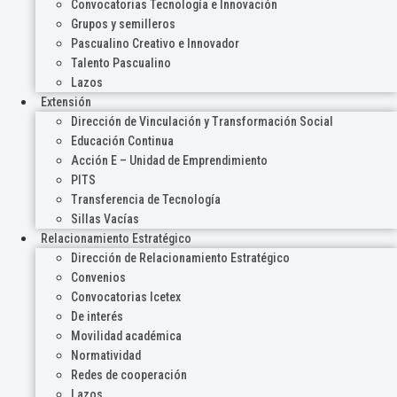
Convocatorias Tecnología e Innovación
Grupos y semilleros
Pascualino Creativo e Innovador
Talento Pascualino
Lazos
Extensión
Dirección de Vinculación y Transformación Social
Educación Continua
Acción E – Unidad de Emprendimiento
PITS
Transferencia de Tecnología
Sillas Vacías
Relacionamiento Estratégico
Dirección de Relacionamiento Estratégico
Convenios
Convocatorias Icetex
De interés
Movilidad académica
Normatividad
Redes de cooperación
Lazos