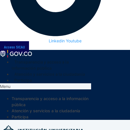
Linkedin
Youtube
Acceso SICAU
Transparencia y acceso a la
información pública
Atención y servicios a la ciudadanía
Participa
Menu
Transparencia y acceso a la información
pública
Atención y servicios a la ciudadanía
Participa