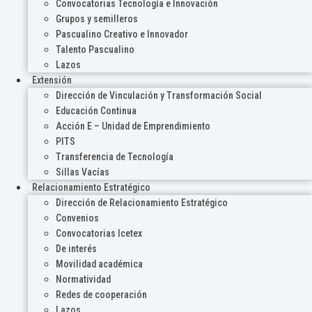
Convocatorias Tecnología e Innovación
Grupos y semilleros
Pascualino Creativo e Innovador
Talento Pascualino
Lazos
Extensión
Dirección de Vinculación y Transformación Social
Educación Continua
Acción E – Unidad de Emprendimiento
PITS
Transferencia de Tecnología
Sillas Vacías
Relacionamiento Estratégico
Dirección de Relacionamiento Estratégico
Convenios
Convocatorias Icetex
De interés
Movilidad académica
Normatividad
Redes de cooperación
Lazos