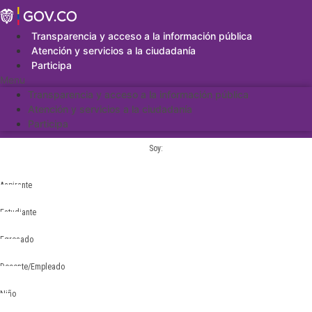
Saltar
al
contenido
Transparencia y acceso a la información pública
Atención y servicios a la ciudadanía
Participa
Menu
Transparencia y acceso a la información pública
Atención y servicios a la ciudadanía
Participa
Soy:
Aspirante
Estudiante
Egresado
Docente/Empleado
Niño