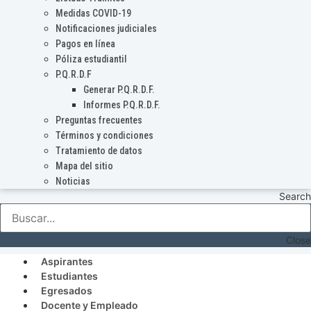
Medidas COVID-19
Notificaciones judiciales
Pagos en línea
Póliza estudiantil
P.Q.R.D.F
Generar P.Q.R.D.F.
Informes P.Q.R.D.F.
Preguntas frecuentes
Términos y condiciones
Tratamiento de datos
Mapa del sitio
Noticias
Search
Close
Aspirantes
Estudiantes
Egresados
Docente y Empleado