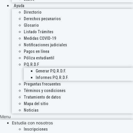
Ayuda
Directorio
Derechos pecunarios
Glosario
Listado Trámites
Medidas COVID-19
Notificaciones judiciales
Pagos en línea
Póliza estudiantil
P.Q.R.D.F
Generar P.Q.R.D.F.
Informes P.Q.R.D.F.
Preguntas frecuentes
Términos y condiciones
Tratamiento de datos
Mapa del sitio
Noticias
Menu
Estudia con nosotros
Inscripciones