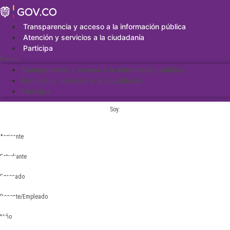
Saltar
al
contenido
Transparencia y acceso a la información pública
Atención y servicios a la ciudadanía
Participa
Menu
Transparencia y acceso a la información pública
Atención y servicios a la ciudadanía
Participa
Soy:
Aspirante
Estudiante
Egresado
Docente/Empleado
Niño