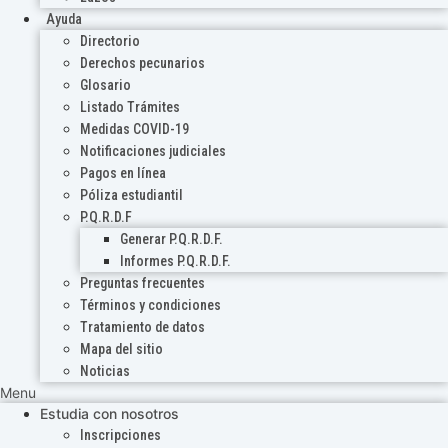
Ayuda
Directorio
Derechos pecunarios
Glosario
Listado Trámites
Medidas COVID-19
Notificaciones judiciales
Pagos en línea
Póliza estudiantil
P.Q.R.D.F
Generar P.Q.R.D.F.
Informes P.Q.R.D.F.
Preguntas frecuentes
Términos y condiciones
Tratamiento de datos
Mapa del sitio
Noticias
Menu
Estudia con nosotros
Inscripciones