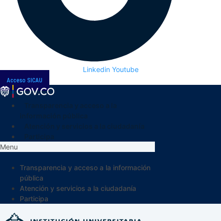
Linkedin
Youtube
Acceso SICAU
Transparencia y acceso a la
información pública
Atención y servicios a la ciudadanía
Participa
Menu
Transparencia y acceso a la información
pública
Atención y servicios a la ciudadanía
Participa