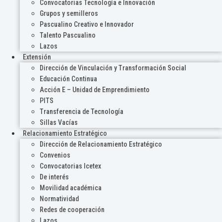
Convocatorias Tecnología e Innovación
Grupos y semilleros
Pascualino Creativo e Innovador
Talento Pascualino
Lazos
Extensión
Dirección de Vinculación y Transformación Social
Educación Continua
Acción E – Unidad de Emprendimiento
PITS
Transferencia de Tecnología
Sillas Vacías
Relacionamiento Estratégico
Dirección de Relacionamiento Estratégico
Convenios
Convocatorias Icetex
De interés
Movilidad académica
Normatividad
Redes de cooperación
Lazos