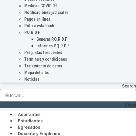
Medidas COVID-19
Notificaciones judiciales
Pagos en línea
Póliza estudiantil
P.Q.R.D.F
Generar P.Q.R.D.F.
Informes P.Q.R.D.F.
Preguntas frecuentes
Términos y condiciones
Tratamiento de datos
Mapa del sitio
Noticias
Search
Close
Aspirantes
Estudiantes
Egresados
Docente y Empleado