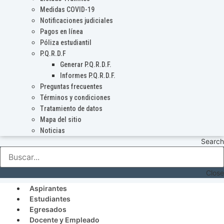
Medidas COVID-19
Notificaciones judiciales
Pagos en línea
Póliza estudiantil
P.Q.R.D.F
Generar P.Q.R.D.F.
Informes P.Q.R.D.F.
Preguntas frecuentes
Términos y condiciones
Tratamiento de datos
Mapa del sitio
Noticias
Search
Close
Aspirantes
Estudiantes
Egresados
Docente y Empleado