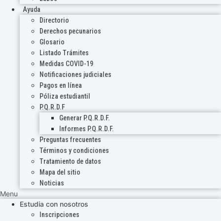
Ayuda
Directorio
Derechos pecunarios
Glosario
Listado Trámites
Medidas COVID-19
Notificaciones judiciales
Pagos en línea
Póliza estudiantil
P.Q.R.D.F
Generar P.Q.R.D.F.
Informes P.Q.R.D.F.
Preguntas frecuentes
Términos y condiciones
Tratamiento de datos
Mapa del sitio
Noticias
Menu
Estudia con nosotros
Inscripciones