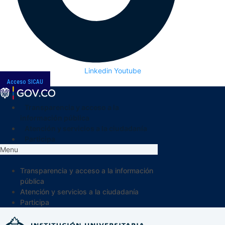
Linkedin
Youtube
Acceso SICAU
Transparencia y acceso a la
información pública
Atención y servicios a la ciudadanía
Participa
Menu
Transparencia y acceso a la información
pública
Atención y servicios a la ciudadanía
Participa