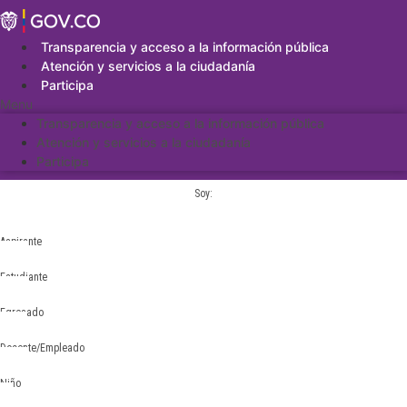
Saltar
al
contenido
Transparencia y acceso a la información pública
Atención y servicios a la ciudadanía
Participa
Menu
Transparencia y acceso a la información pública
Atención y servicios a la ciudadanía
Participa
Soy:
Aspirante
Estudiante
Egresado
Docente/Empleado
Niño