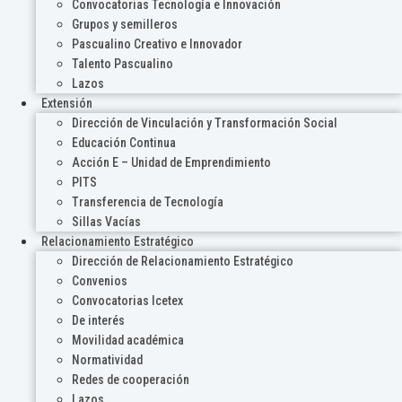
Convocatorias Tecnología e Innovación
Grupos y semilleros
Pascualino Creativo e Innovador
Talento Pascualino
Lazos
Extensión
Dirección de Vinculación y Transformación Social
Educación Continua
Acción E – Unidad de Emprendimiento
PITS
Transferencia de Tecnología
Sillas Vacías
Relacionamiento Estratégico
Dirección de Relacionamiento Estratégico
Convenios
Convocatorias Icetex
De interés
Movilidad académica
Normatividad
Redes de cooperación
Lazos