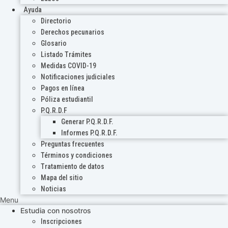
Ayuda
Directorio
Derechos pecunarios
Glosario
Listado Trámites
Medidas COVID-19
Notificaciones judiciales
Pagos en línea
Póliza estudiantil
P.Q.R.D.F
Generar P.Q.R.D.F.
Informes P.Q.R.D.F.
Preguntas frecuentes
Términos y condiciones
Tratamiento de datos
Mapa del sitio
Noticias
Menu
Estudia con nosotros
Inscripciones