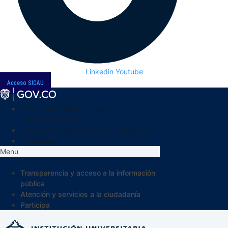
Linkedin
Youtube
Acceso SICAU
Transparencia y acceso a la
información pública
Atención y servicios a la ciudadanía
Participa
Menu
Transparencia y acceso a la información
pública
Atención y servicios a la ciudadanía
Participa