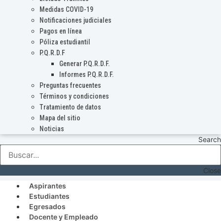
Medidas COVID-19
Notificaciones judiciales
Pagos en línea
Póliza estudiantil
P.Q.R.D.F
Generar P.Q.R.D.F.
Informes P.Q.R.D.F.
Preguntas frecuentes
Términos y condiciones
Tratamiento de datos
Mapa del sitio
Noticias
Search
Close
Aspirantes
Estudiantes
Egresados
Docente y Empleado