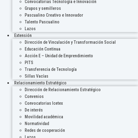
Convocatorias Tecnología e Innovación
Grupos y semilleros
Pascualino Creativo e Innovador
Talento Pascualino
Lazos
Extensión
Dirección de Vinculación y Transformación Social
Educación Continua
Acción E – Unidad de Emprendimiento
PITS
Transferencia de Tecnología
Sillas Vacías
Relacionamiento Estratégico
Dirección de Relacionamiento Estratégico
Convenios
Convocatorias Icetex
De interés
Movilidad académica
Normatividad
Redes de cooperación
Lazos