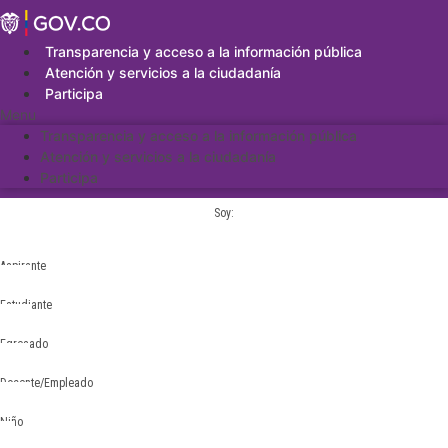
Saltar
al
contenido
Transparencia y acceso a la información pública
Atención y servicios a la ciudadanía
Participa
Menu
Transparencia y acceso a la información pública
Atención y servicios a la ciudadanía
Participa
Soy:
Aspirante
Estudiante
Egresado
Docente/Empleado
Niño