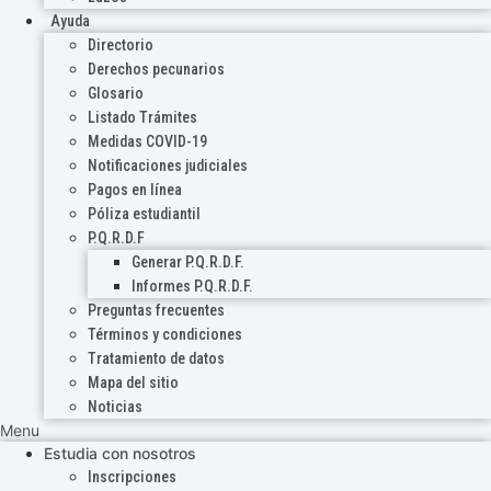
Ayuda
Directorio
Derechos pecunarios
Glosario
Listado Trámites
Medidas COVID-19
Notificaciones judiciales
Pagos en línea
Póliza estudiantil
P.Q.R.D.F
Generar P.Q.R.D.F.
Informes P.Q.R.D.F.
Preguntas frecuentes
Términos y condiciones
Tratamiento de datos
Mapa del sitio
Noticias
Menu
Estudia con nosotros
Inscripciones