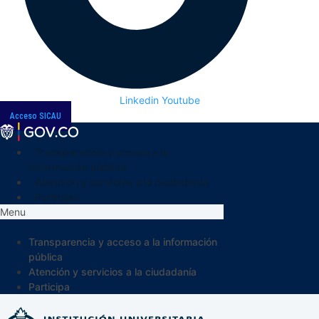
Linkedin
Youtube
Acceso SICAU
Transparencia y acceso a la
información pública
Atención y servicios a la ciudadanía
Participa
Menu
Transparencia y acceso a la información
pública
Atención y servicios a la ciudadanía
Participa