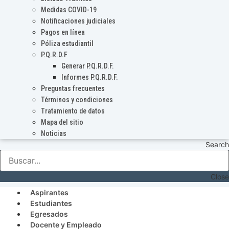
Medidas COVID-19
Notificaciones judiciales
Pagos en línea
Póliza estudiantil
P.Q.R.D.F
Generar P.Q.R.D.F.
Informes P.Q.R.D.F.
Preguntas frecuentes
Términos y condiciones
Tratamiento de datos
Mapa del sitio
Noticias
Search
Close
Aspirantes
Estudiantes
Egresados
Docente y Empleado