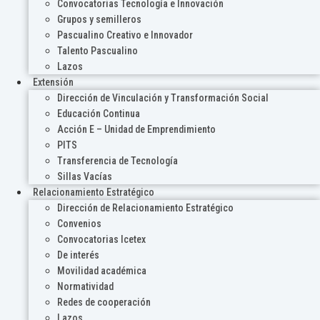
Convocatorias Tecnología e Innovación
Grupos y semilleros
Pascualino Creativo e Innovador
Talento Pascualino
Lazos
Extensión
Dirección de Vinculación y Transformación Social
Educación Continua
Acción E – Unidad de Emprendimiento
PITS
Transferencia de Tecnología
Sillas Vacías
Relacionamiento Estratégico
Dirección de Relacionamiento Estratégico
Convenios
Convocatorias Icetex
De interés
Movilidad académica
Normatividad
Redes de cooperación
Lazos