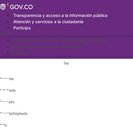
Saltar
al
contenido
Transparencia y acceso a la información pública
Atención y servicios a la ciudadanía
Participa
Menu
Transparencia y acceso a la información pública
Atención y servicios a la ciudadanía
Participa
Soy:
Aspirante
Estudiante
Egresado
Docente/Empleado
Niño