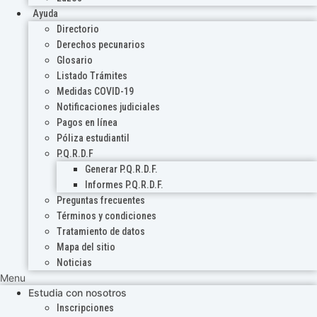
Ayuda
Directorio
Derechos pecunarios
Glosario
Listado Trámites
Medidas COVID-19
Notificaciones judiciales
Pagos en línea
Póliza estudiantil
P.Q.R.D.F
Generar P.Q.R.D.F.
Informes P.Q.R.D.F.
Preguntas frecuentes
Términos y condiciones
Tratamiento de datos
Mapa del sitio
Noticias
Menu
Estudia con nosotros
Inscripciones