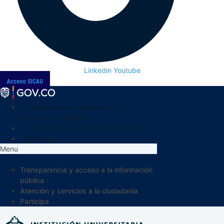
Linkedin
Youtube
Acceso SICAU
Transparencia y acceso a la
información pública
Atención y servicios a la ciudadanía
Participa
Menu
Transparencia y acceso a la información
pública
Atención y servicios a la ciudadanía
Participa