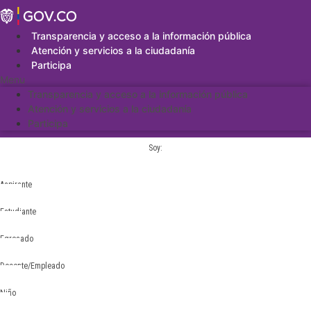
Saltar
al
contenido
Transparencia y acceso a la información pública
Atención y servicios a la ciudadanía
Participa
Menu
Transparencia y acceso a la información pública
Atención y servicios a la ciudadanía
Participa
Soy:
Aspirante
Estudiante
Egresado
Docente/Empleado
Niño