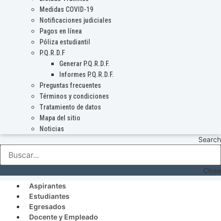
Medidas COVID-19
Notificaciones judiciales
Pagos en línea
Póliza estudiantil
P.Q.R.D.F
Generar P.Q.R.D.F.
Informes P.Q.R.D.F.
Preguntas frecuentes
Términos y condiciones
Tratamiento de datos
Mapa del sitio
Noticias
Search
Close
Aspirantes
Estudiantes
Egresados
Docente y Empleado