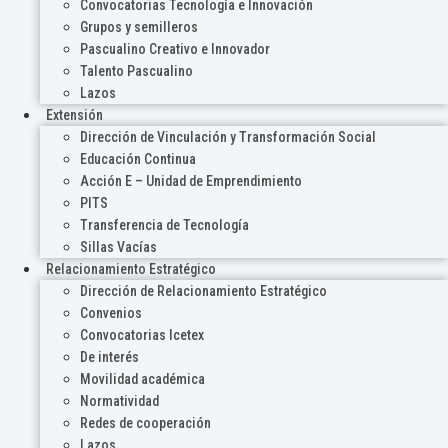
Convocatorias Tecnología e Innovación
Grupos y semilleros
Pascualino Creativo e Innovador
Talento Pascualino
Lazos
Extensión
Dirección de Vinculación y Transformación Social
Educación Continua
Acción E – Unidad de Emprendimiento
PITS
Transferencia de Tecnología
Sillas Vacías
Relacionamiento Estratégico
Dirección de Relacionamiento Estratégico
Convenios
Convocatorias Icetex
De interés
Movilidad académica
Normatividad
Redes de cooperación
Lazos