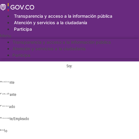
Saltar
al
contenido
Transparencia y acceso a la información pública
Atención y servicios a la ciudadanía
Participa
Menu
Transparencia y acceso a la información pública
Atención y servicios a la ciudadanía
Participa
Soy:
Aspirante
Estudiante
Egresado
Docente/Empleado
Niño