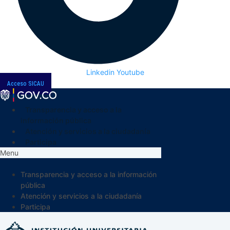
Linkedin
Youtube
Acceso SICAU
Transparencia y acceso a la
información pública
Atención y servicios a la ciudadanía
Participa
Menu
Transparencia y acceso a la información
pública
Atención y servicios a la ciudadanía
Participa