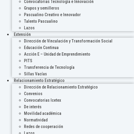
Convocatorias Tecnología e Innovación
Grupos y semilleros
Pascualino Creativo e Innovador
Talento Pascualino
Lazos
Extensión
Dirección de Vinculación y Transformación Social
Educación Continua
Acción E – Unidad de Emprendimiento
PITS
Transferencia de Tecnología
Sillas Vacías
Relacionamiento Estratégico
Dirección de Relacionamiento Estratégico
Convenios
Convocatorias Icetex
De interés
Movilidad académica
Normatividad
Redes de cooperación
Lazos