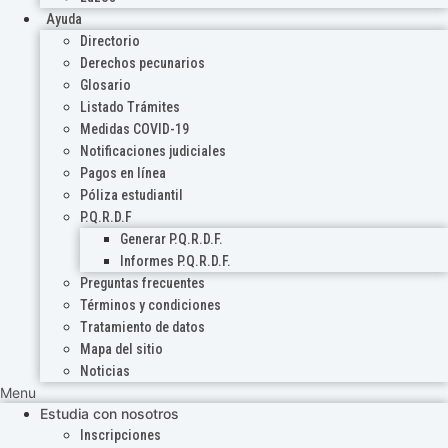
Ayuda
Directorio
Derechos pecunarios
Glosario
Listado Trámites
Medidas COVID-19
Notificaciones judiciales
Pagos en línea
Póliza estudiantil
P.Q.R.D.F
Generar P.Q.R.D.F.
Informes P.Q.R.D.F.
Preguntas frecuentes
Términos y condiciones
Tratamiento de datos
Mapa del sitio
Noticias
Menu
Estudia con nosotros
Inscripciones