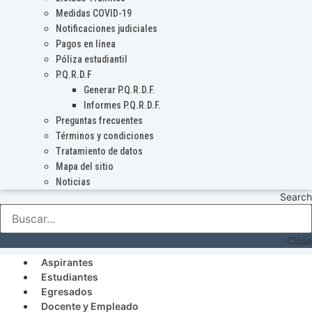
Medidas COVID-19
Notificaciones judiciales
Pagos en línea
Póliza estudiantil
P.Q.R.D.F
Generar P.Q.R.D.F.
Informes P.Q.R.D.F.
Preguntas frecuentes
Términos y condiciones
Tratamiento de datos
Mapa del sitio
Noticias
Search
Close
Aspirantes
Estudiantes
Egresados
Docente y Empleado