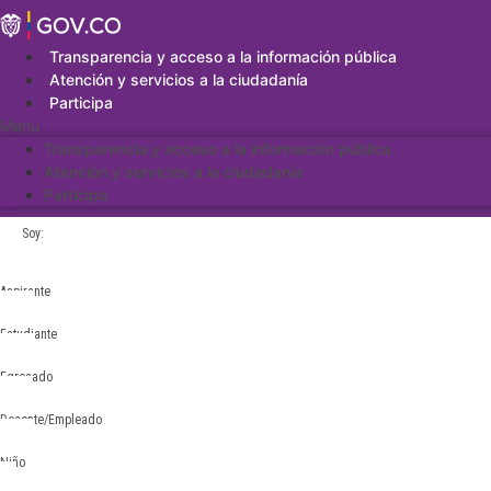
Saltar
al
contenido
Transparencia y acceso a la información pública
Atención y servicios a la ciudadanía
Participa
Menu
Transparencia y acceso a la información pública
Atención y servicios a la ciudadanía
Participa
Soy:
Aspirante
Estudiante
Egresado
Docente/Empleado
Niño