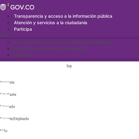
Saltar
al
contenido
Transparencia y acceso a la información pública
Atención y servicios a la ciudadanía
Participa
Menu
Transparencia y acceso a la información pública
Atención y servicios a la ciudadanía
Participa
Soy:
Aspirante
Estudiante
Egresado
Docente/Empleado
Niño