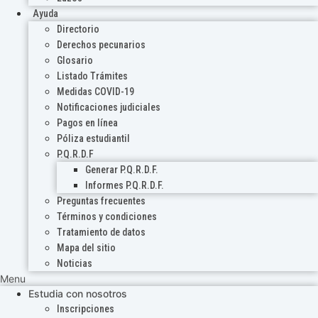
Ayuda
Directorio
Derechos pecunarios
Glosario
Listado Trámites
Medidas COVID-19
Notificaciones judiciales
Pagos en línea
Póliza estudiantil
P.Q.R.D.F
Generar P.Q.R.D.F.
Informes P.Q.R.D.F.
Preguntas frecuentes
Términos y condiciones
Tratamiento de datos
Mapa del sitio
Noticias
Menu
Estudia con nosotros
Inscripciones