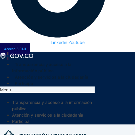
Linkedin
Youtube
Acceso SICAU
Transparencia y acceso a la
información pública
Atención y servicios a la ciudadanía
Participa
Menu
Transparencia y acceso a la información
pública
Atención y servicios a la ciudadanía
Participa