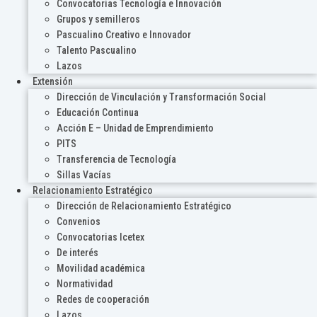
Convocatorias Tecnología e Innovación
Grupos y semilleros
Pascualino Creativo e Innovador
Talento Pascualino
Lazos
Extensión
Dirección de Vinculación y Transformación Social
Educación Continua
Acción E – Unidad de Emprendimiento
PITS
Transferencia de Tecnología
Sillas Vacías
Relacionamiento Estratégico
Dirección de Relacionamiento Estratégico
Convenios
Convocatorias Icetex
De interés
Movilidad académica
Normatividad
Redes de cooperación
Lazos