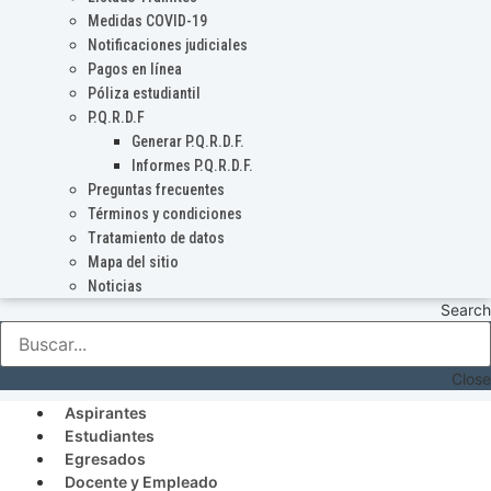
Medidas COVID-19
Notificaciones judiciales
Pagos en línea
Póliza estudiantil
P.Q.R.D.F
Generar P.Q.R.D.F.
Informes P.Q.R.D.F.
Preguntas frecuentes
Términos y condiciones
Tratamiento de datos
Mapa del sitio
Noticias
Search
Close
Aspirantes
Estudiantes
Egresados
Docente y Empleado