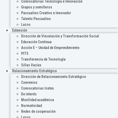
Convocatorias Tecnología e Innovación
Grupos y semilleros
Pascualino Creativo e Innovador
Talento Pascualino
Lazos
Extensión
Dirección de Vinculación y Transformación Social
Educación Continua
Acción E – Unidad de Emprendimiento
PITS
Transferencia de Tecnología
Sillas Vacías
Relacionamiento Estratégico
Dirección de Relacionamiento Estratégico
Convenios
Convocatorias Icetex
De interés
Movilidad académica
Normatividad
Redes de cooperación
Lazos