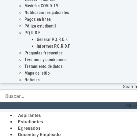
Medidas COVID-19
Notificaciones judiciales
Pagos en línea
Póliza estudiantil
P.Q.R.D.F
Generar P.Q.R.D.F.
Informes P.Q.R.D.F.
Preguntas frecuentes
Términos y condiciones
Tratamiento de datos
Mapa del sitio
Noticias
Search
Close
Aspirantes
Estudiantes
Egresados
Docente y Empleado