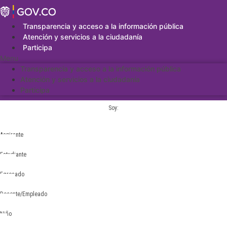
Saltar
al
contenido
Transparencia y acceso a la información pública
Atención y servicios a la ciudadanía
Participa
Menu
Transparencia y acceso a la información pública
Atención y servicios a la ciudadanía
Participa
Soy:
Aspirante
Estudiante
Egresado
Docente/Empleado
Niño