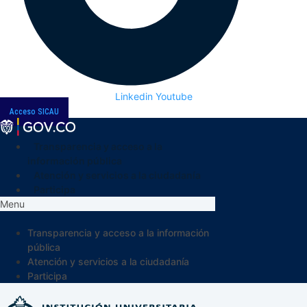
Linkedin
Youtube
Acceso SICAU
Transparencia y acceso a la
información pública
Atención y servicios a la ciudadanía
Participa
Menu
Transparencia y acceso a la información
pública
Atención y servicios a la ciudadanía
Participa