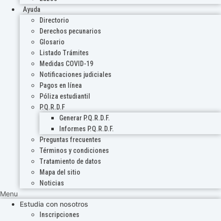
Ayuda
Directorio
Derechos pecunarios
Glosario
Listado Trámites
Medidas COVID-19
Notificaciones judiciales
Pagos en línea
Póliza estudiantil
P.Q.R.D.F
Generar P.Q.R.D.F.
Informes P.Q.R.D.F.
Preguntas frecuentes
Términos y condiciones
Tratamiento de datos
Mapa del sitio
Noticias
Menu
Estudia con nosotros
Inscripciones