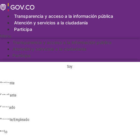
Saltar
al
contenido
Transparencia y acceso a la información pública
Atención y servicios a la ciudadanía
Participa
Menu
Transparencia y acceso a la información pública
Atención y servicios a la ciudadanía
Participa
Soy:
Aspirante
Estudiante
Egresado
Docente/Empleado
Niño