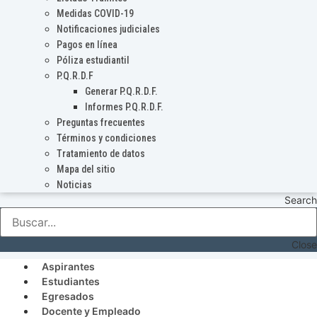
Medidas COVID-19
Notificaciones judiciales
Pagos en línea
Póliza estudiantil
P.Q.R.D.F
Generar P.Q.R.D.F.
Informes P.Q.R.D.F.
Preguntas frecuentes
Términos y condiciones
Tratamiento de datos
Mapa del sitio
Noticias
Search
Close
Aspirantes
Estudiantes
Egresados
Docente y Empleado