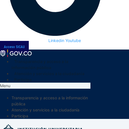
Linkedin
Youtube
Acceso SICAU
Transparencia y acceso a la
información pública
Atención y servicios a la ciudadanía
Participa
Menu
Transparencia y acceso a la información
pública
Atención y servicios a la ciudadanía
Participa