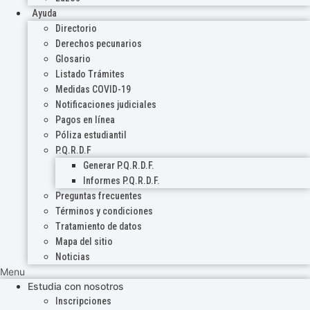
Ayuda
Directorio
Derechos pecunarios
Glosario
Listado Trámites
Medidas COVID-19
Notificaciones judiciales
Pagos en línea
Póliza estudiantil
P.Q.R.D.F
Generar P.Q.R.D.F.
Informes P.Q.R.D.F.
Preguntas frecuentes
Términos y condiciones
Tratamiento de datos
Mapa del sitio
Noticias
Menu
Estudia con nosotros
Inscripciones