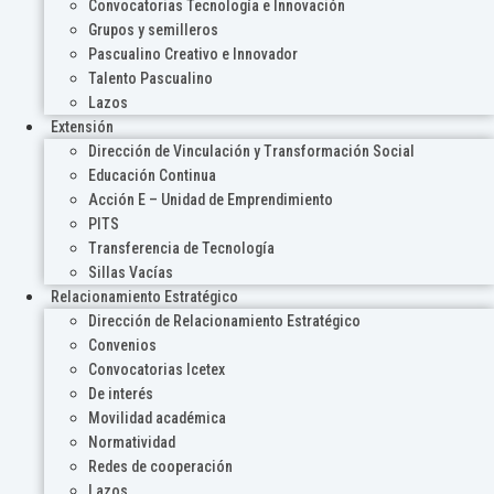
Convocatorias Tecnología e Innovación
Grupos y semilleros
Pascualino Creativo e Innovador
Talento Pascualino
Lazos
Extensión
Dirección de Vinculación y Transformación Social
Educación Continua
Acción E – Unidad de Emprendimiento
PITS
Transferencia de Tecnología
Sillas Vacías
Relacionamiento Estratégico
Dirección de Relacionamiento Estratégico
Convenios
Convocatorias Icetex
De interés
Movilidad académica
Normatividad
Redes de cooperación
Lazos