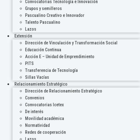
Convocatorias Tecnología e Innovación
Grupos y semilleros
Pascualino Creativo e Innovador
Talento Pascualino
Lazos
Extensión
Dirección de Vinculación y Transformación Social
Educación Continua
Acción E – Unidad de Emprendimiento
PITS
Transferencia de Tecnología
Sillas Vacías
Relacionamiento Estratégico
Dirección de Relacionamiento Estratégico
Convenios
Convocatorias Icetex
De interés
Movilidad académica
Normatividad
Redes de cooperación
Lazos