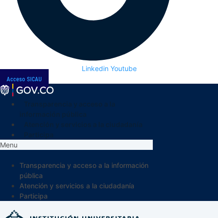
Linkedin
Youtube
Acceso SICAU
Transparencia y acceso a la
información pública
Atención y servicios a la ciudadanía
Participa
Menu
Transparencia y acceso a la información
pública
Atención y servicios a la ciudadanía
Participa