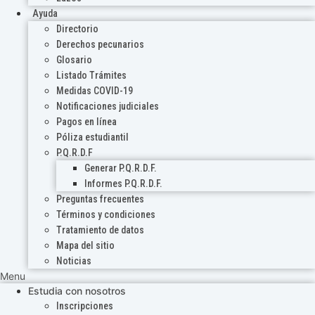
Ayuda
Directorio
Derechos pecunarios
Glosario
Listado Trámites
Medidas COVID-19
Notificaciones judiciales
Pagos en línea
Póliza estudiantil
P.Q.R.D.F
Generar P.Q.R.D.F.
Informes P.Q.R.D.F.
Preguntas frecuentes
Términos y condiciones
Tratamiento de datos
Mapa del sitio
Noticias
Menu
Estudia con nosotros
Inscripciones