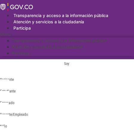
Saltar
al
contenido
Transparencia y acceso a la información pública
Atención y servicios a la ciudadanía
Participa
Menu
Transparencia y acceso a la información pública
Atención y servicios a la ciudadanía
Participa
Soy:
Aspirante
Estudiante
Egresado
Docente/Empleado
Niño