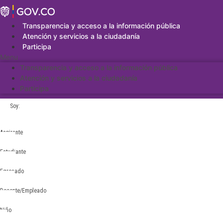
Saltar
al
contenido
Transparencia y acceso a la información pública
Atención y servicios a la ciudadanía
Participa
Menu
Transparencia y acceso a la información pública
Atención y servicios a la ciudadanía
Participa
Soy:
Aspirante
Estudiante
Egresado
Docente/Empleado
Niño