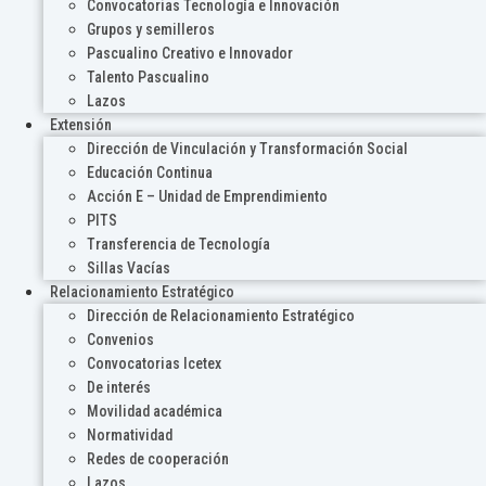
Convocatorias Tecnología e Innovación
Grupos y semilleros
Pascualino Creativo e Innovador
Talento Pascualino
Lazos
Extensión
Dirección de Vinculación y Transformación Social
Educación Continua
Acción E – Unidad de Emprendimiento
PITS
Transferencia de Tecnología
Sillas Vacías
Relacionamiento Estratégico
Dirección de Relacionamiento Estratégico
Convenios
Convocatorias Icetex
De interés
Movilidad académica
Normatividad
Redes de cooperación
Lazos