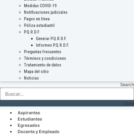
Medidas COVID-19
Notificaciones judiciales
Pagos en línea
Póliza estudiantil
P.Q.R.D.F
Generar P.Q.R.D.F.
Informes P.Q.R.D.F.
Preguntas frecuentes
Términos y condiciones
Tratamiento de datos
Mapa del sitio
Noticias
Search
Close
Aspirantes
Estudiantes
Egresados
Docente y Empleado