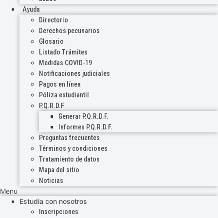
Ayuda
Directorio
Derechos pecunarios
Glosario
Listado Trámites
Medidas COVID-19
Notificaciones judiciales
Pagos en línea
Póliza estudiantil
P.Q.R.D.F
Generar P.Q.R.D.F.
Informes P.Q.R.D.F.
Preguntas frecuentes
Términos y condiciones
Tratamiento de datos
Mapa del sitio
Noticias
Menu
Estudia con nosotros
Inscripciones