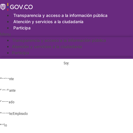
Saltar
al
contenido
Transparencia y acceso a la información pública
Atención y servicios a la ciudadanía
Participa
Menu
Transparencia y acceso a la información pública
Atención y servicios a la ciudadanía
Participa
Soy:
Aspirante
Estudiante
Egresado
Docente/Empleado
Niño