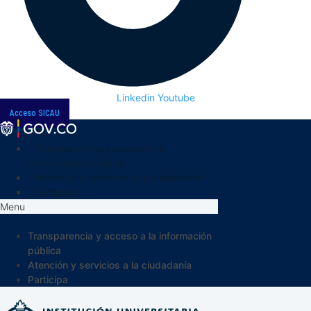
Linkedin
Youtube
Acceso SICAU
Transparencia y acceso a la
información pública
Atención y servicios a la ciudadanía
Participa
Menu
Transparencia y acceso a la información
pública
Atención y servicios a la ciudadanía
Participa