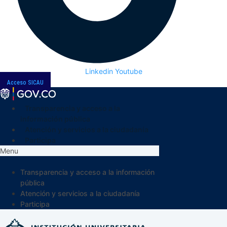
Linkedin
Youtube
Acceso SICAU
Transparencia y acceso a la
información pública
Atención y servicios a la ciudadanía
Participa
Menu
Transparencia y acceso a la información
pública
Atención y servicios a la ciudadanía
Participa