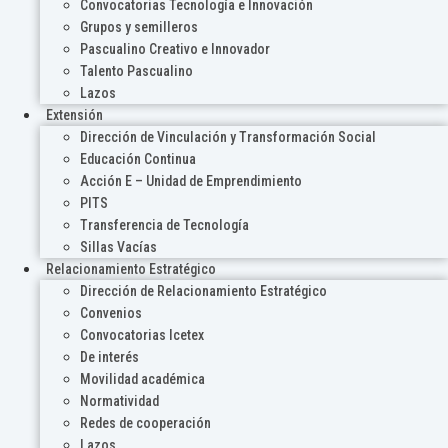
Convocatorias Tecnología e Innovación
Grupos y semilleros
Pascualino Creativo e Innovador
Talento Pascualino
Lazos
Extensión
Dirección de Vinculación y Transformación Social
Educación Continua
Acción E – Unidad de Emprendimiento
PITS
Transferencia de Tecnología
Sillas Vacías
Relacionamiento Estratégico
Dirección de Relacionamiento Estratégico
Convenios
Convocatorias Icetex
De interés
Movilidad académica
Normatividad
Redes de cooperación
Lazos