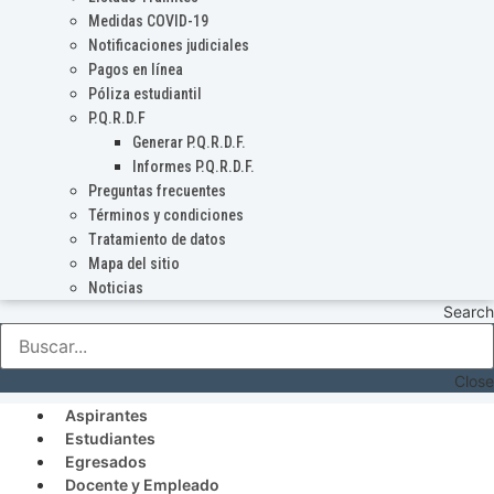
Medidas COVID-19
Notificaciones judiciales
Pagos en línea
Póliza estudiantil
P.Q.R.D.F
Generar P.Q.R.D.F.
Informes P.Q.R.D.F.
Preguntas frecuentes
Términos y condiciones
Tratamiento de datos
Mapa del sitio
Noticias
Search
Close
Aspirantes
Estudiantes
Egresados
Docente y Empleado