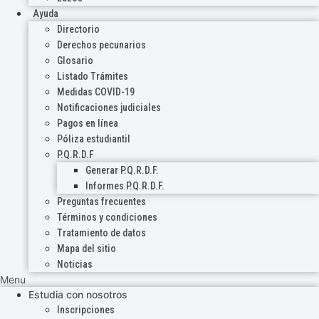
Ayuda
Directorio
Derechos pecunarios
Glosario
Listado Trámites
Medidas COVID-19
Notificaciones judiciales
Pagos en línea
Póliza estudiantil
P.Q.R.D.F
Generar P.Q.R.D.F.
Informes P.Q.R.D.F.
Preguntas frecuentes
Términos y condiciones
Tratamiento de datos
Mapa del sitio
Noticias
Menu
Estudia con nosotros
Inscripciones