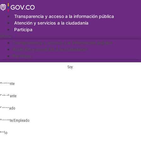
Saltar
al
contenido
Transparencia y acceso a la información pública
Atención y servicios a la ciudadanía
Participa
Menu
Transparencia y acceso a la información pública
Atención y servicios a la ciudadanía
Participa
Soy:
Aspirante
Estudiante
Egresado
Docente/Empleado
Niño