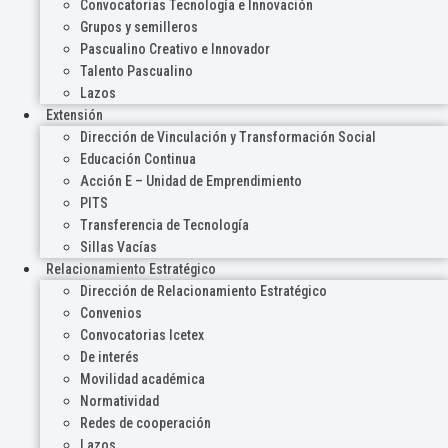
Convocatorias Tecnología e Innovación
Grupos y semilleros
Pascualino Creativo e Innovador
Talento Pascualino
Lazos
Extensión
Dirección de Vinculación y Transformación Social
Educación Continua
Acción E – Unidad de Emprendimiento
PITS
Transferencia de Tecnología
Sillas Vacías
Relacionamiento Estratégico
Dirección de Relacionamiento Estratégico
Convenios
Convocatorias Icetex
De interés
Movilidad académica
Normatividad
Redes de cooperación
Lazos