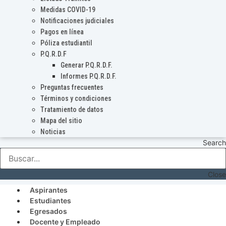
Medidas COVID-19
Notificaciones judiciales
Pagos en línea
Póliza estudiantil
P.Q.R.D.F
Generar P.Q.R.D.F.
Informes P.Q.R.D.F.
Preguntas frecuentes
Términos y condiciones
Tratamiento de datos
Mapa del sitio
Noticias
Search
Close
Aspirantes
Estudiantes
Egresados
Docente y Empleado