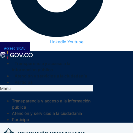
Linkedin
Youtube
Acceso SICAU
Transparencia y acceso a la
información pública
Atención y servicios a la ciudadanía
Participa
Menu
Transparencia y acceso a la información
pública
Atención y servicios a la ciudadanía
Participa