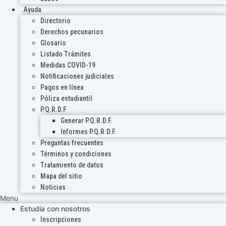
Ayuda
Directorio
Derechos pecunarios
Glosario
Listado Trámites
Medidas COVID-19
Notificaciones judiciales
Pagos en línea
Póliza estudiantil
P.Q.R.D.F
Generar P.Q.R.D.F.
Informes P.Q.R.D.F.
Preguntas frecuentes
Términos y condiciones
Tratamiento de datos
Mapa del sitio
Noticias
Menu
Estudia con nosotros
Inscripciones