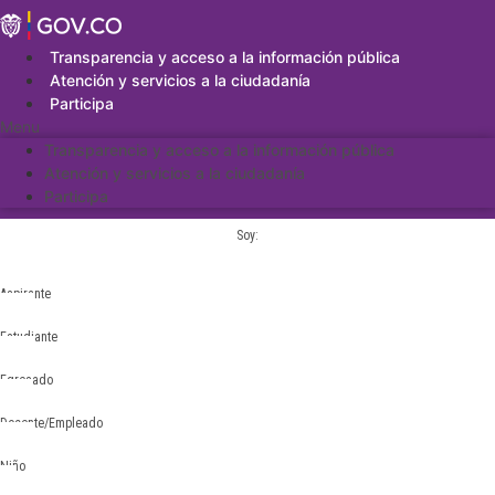
Saltar
al
contenido
Transparencia y acceso a la información pública
Atención y servicios a la ciudadanía
Participa
Menu
Transparencia y acceso a la información pública
Atención y servicios a la ciudadanía
Participa
Soy:
Aspirante
Estudiante
Egresado
Docente/Empleado
Niño