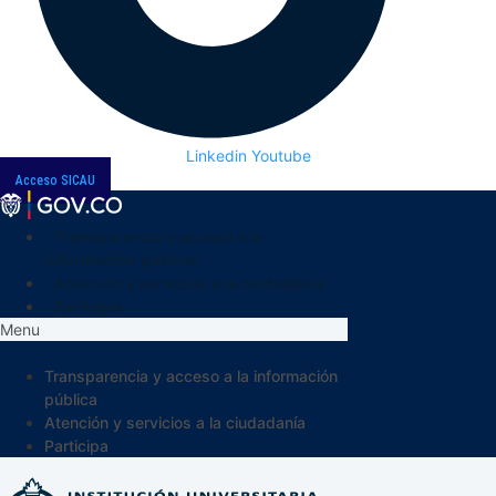
Linkedin
Youtube
Acceso SICAU
Transparencia y acceso a la
información pública
Atención y servicios a la ciudadanía
Participa
Menu
Transparencia y acceso a la información
pública
Atención y servicios a la ciudadanía
Participa