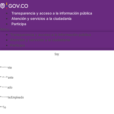
Saltar
al
contenido
Transparencia y acceso a la información pública
Atención y servicios a la ciudadanía
Participa
Menu
Transparencia y acceso a la información pública
Atención y servicios a la ciudadanía
Participa
Soy:
Aspirante
Estudiante
Egresado
Docente/Empleado
Niño