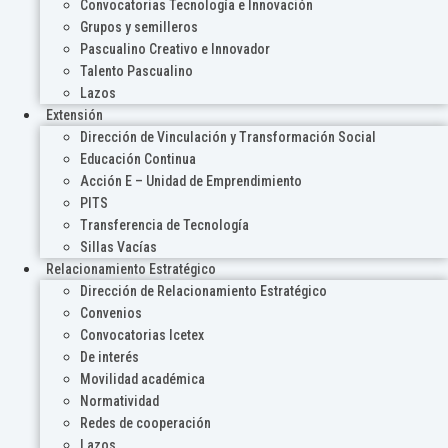
Convocatorias Tecnología e Innovación
Grupos y semilleros
Pascualino Creativo e Innovador
Talento Pascualino
Lazos
Extensión
Dirección de Vinculación y Transformación Social
Educación Continua
Acción E – Unidad de Emprendimiento
PITS
Transferencia de Tecnología
Sillas Vacías
Relacionamiento Estratégico
Dirección de Relacionamiento Estratégico
Convenios
Convocatorias Icetex
De interés
Movilidad académica
Normatividad
Redes de cooperación
Lazos