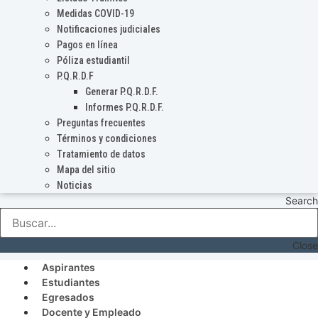
Medidas COVID-19
Notificaciones judiciales
Pagos en línea
Póliza estudiantil
P.Q.R.D.F
Generar P.Q.R.D.F.
Informes P.Q.R.D.F.
Preguntas frecuentes
Términos y condiciones
Tratamiento de datos
Mapa del sitio
Noticias
Search
Close
Aspirantes
Estudiantes
Egresados
Docente y Empleado