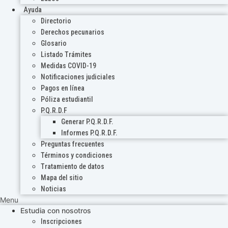
Ayuda
Directorio
Derechos pecunarios
Glosario
Listado Trámites
Medidas COVID-19
Notificaciones judiciales
Pagos en línea
Póliza estudiantil
P.Q.R.D.F
Generar P.Q.R.D.F.
Informes P.Q.R.D.F.
Preguntas frecuentes
Términos y condiciones
Tratamiento de datos
Mapa del sitio
Noticias
Menu
Estudia con nosotros
Inscripciones