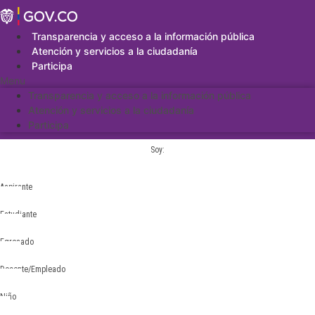
Saltar
al
contenido
Transparencia y acceso a la información pública
Atención y servicios a la ciudadanía
Participa
Menu
Transparencia y acceso a la información pública
Atención y servicios a la ciudadanía
Participa
Soy:
Aspirante
Estudiante
Egresado
Docente/Empleado
Niño