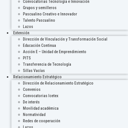
Convocatorias Tecnología e Innovación
Grupos y semilleros
Pascualino Creativo e Innovador
Talento Pascualino
Lazos
Extensión
Dirección de Vinculación y Transformación Social
Educación Continua
Acción E – Unidad de Emprendimiento
PITS
Transferencia de Tecnología
Sillas Vacías
Relacionamiento Estratégico
Dirección de Relacionamiento Estratégico
Convenios
Convocatorias Icetex
De interés
Movilidad académica
Normatividad
Redes de cooperación
Lazos