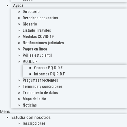
Ayuda
Directorio
Derechos pecunarios
Glosario
Listado Trámites
Medidas COVID-19
Notificaciones judiciales
Pagos en línea
Póliza estudiantil
P.Q.R.D.F
Generar P.Q.R.D.F.
Informes P.Q.R.D.F.
Preguntas frecuentes
Términos y condiciones
Tratamiento de datos
Mapa del sitio
Noticias
Menu
Estudia con nosotros
Inscripciones