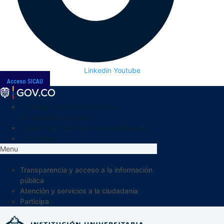
Linkedin
Youtube
Acceso SICAU
Transparencia y acceso a la
información pública
Atención y servicios a la ciudadanía
Participa
Menu
Transparencia y acceso a la información
pública
Atención y servicios a la ciudadanía
Participa