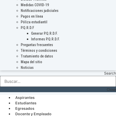
Medidas COVID-19
Notificaciones judiciales
Pagos en línea
Póliza estudiantil
P.Q.R.D.F
Generar P.Q.R.D.F.
Informes P.Q.R.D.F.
Preguntas frecuentes
Términos y condiciones
Tratamiento de datos
Mapa del sitio
Noticias
Search
Close
Aspirantes
Estudiantes
Egresados
Docente y Empleado