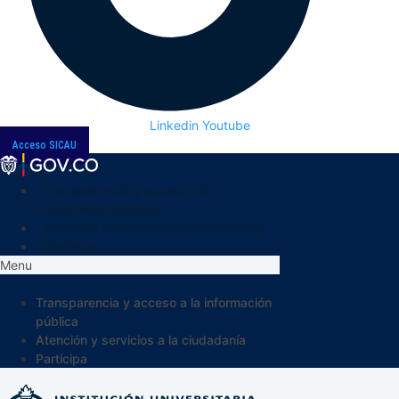
Linkedin
Youtube
Acceso SICAU
Transparencia y acceso a la
información pública
Atención y servicios a la ciudadanía
Participa
Menu
Transparencia y acceso a la información
pública
Atención y servicios a la ciudadanía
Participa