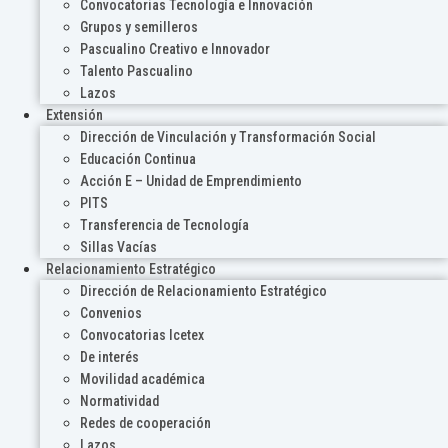
Convocatorias Tecnología e Innovación
Grupos y semilleros
Pascualino Creativo e Innovador
Talento Pascualino
Lazos
Extensión
Dirección de Vinculación y Transformación Social
Educación Continua
Acción E – Unidad de Emprendimiento
PITS
Transferencia de Tecnología
Sillas Vacías
Relacionamiento Estratégico
Dirección de Relacionamiento Estratégico
Convenios
Convocatorias Icetex
De interés
Movilidad académica
Normatividad
Redes de cooperación
Lazos