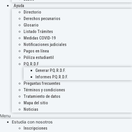
Ayuda
Directorio
Derechos pecunarios
Glosario
Listado Trámites
Medidas COVID-19
Notificaciones judiciales
Pagos en línea
Póliza estudiantil
P.Q.R.D.F
Generar P.Q.R.D.F.
Informes P.Q.R.D.F.
Preguntas frecuentes
Términos y condiciones
Tratamiento de datos
Mapa del sitio
Noticias
Menu
Estudia con nosotros
Inscripciones