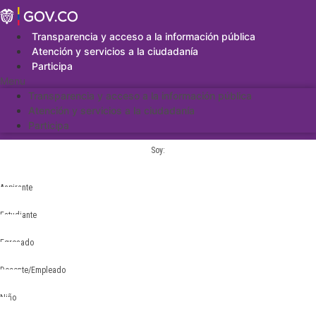
Saltar
al
contenido
Transparencia y acceso a la información pública
Atención y servicios a la ciudadanía
Participa
Menu
Transparencia y acceso a la información pública
Atención y servicios a la ciudadanía
Participa
Soy:
Aspirante
Estudiante
Egresado
Docente/Empleado
Niño