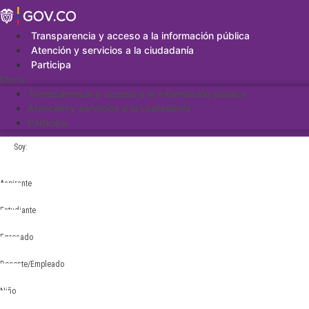
Saltar
al
contenido
Transparencia y acceso a la información pública
Atención y servicios a la ciudadanía
Participa
Menu
Transparencia y acceso a la información pública
Atención y servicios a la ciudadanía
Participa
Soy:
Aspirante
Estudiante
Egresado
Docente/Empleado
Niño