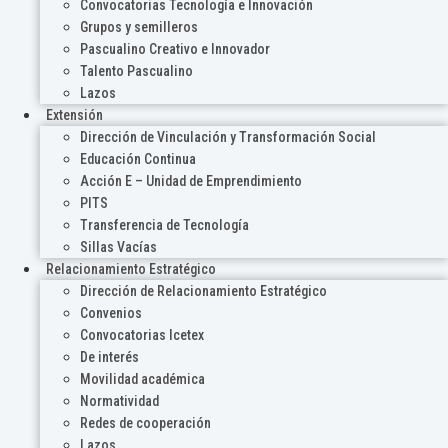
Convocatorias Tecnología e Innovación
Grupos y semilleros
Pascualino Creativo e Innovador
Talento Pascualino
Lazos
Extensión
Dirección de Vinculación y Transformación Social
Educación Continua
Acción E – Unidad de Emprendimiento
PITS
Transferencia de Tecnología
Sillas Vacías
Relacionamiento Estratégico
Dirección de Relacionamiento Estratégico
Convenios
Convocatorias Icetex
De interés
Movilidad académica
Normatividad
Redes de cooperación
Lazos