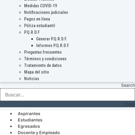
Medidas COVID-19
Notificaciones judiciales
Pagos en línea
Póliza estudiantil
P.Q.R.D.F
Generar P.Q.R.D.F.
Informes P.Q.R.D.F.
Preguntas frecuentes
Términos y condiciones
Tratamiento de datos
Mapa del sitio
Noticias
Search
Close
Aspirantes
Estudiantes
Egresados
Docente y Empleado