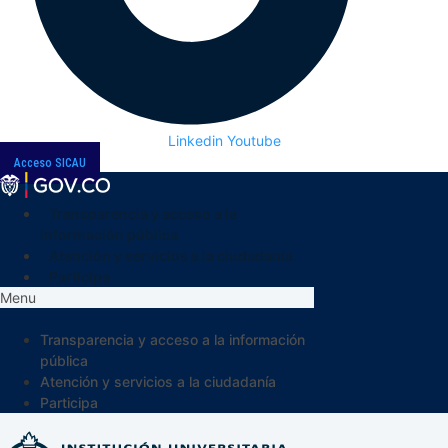
Linkedin
Youtube
Acceso SICAU
Transparencia y acceso a la
información pública
Atención y servicios a la ciudadanía
Participa
Menu
Transparencia y acceso a la información
pública
Atención y servicios a la ciudadanía
Participa