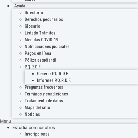
Ayuda
Directorio
Derechos pecunarios
Glosario
Listado Trámites
Medidas COVID-19
Notificaciones judiciales
Pagos en línea
Póliza estudiantil
P.Q.R.D.F
Generar P.Q.R.D.F.
Informes P.Q.R.D.F.
Preguntas frecuentes
Términos y condiciones
Tratamiento de datos
Mapa del sitio
Noticias
Menu
Estudia con nosotros
Inscripciones