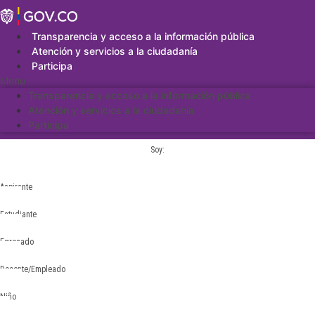
Saltar
al
contenido
Transparencia y acceso a la información pública
Atención y servicios a la ciudadanía
Participa
Menu
Transparencia y acceso a la información pública
Atención y servicios a la ciudadanía
Participa
Soy:
Aspirante
Estudiante
Egresado
Docente/Empleado
Niño