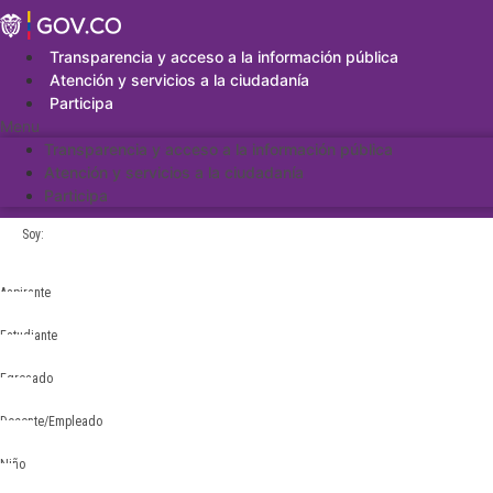
Saltar
al
contenido
Transparencia y acceso a la información pública
Atención y servicios a la ciudadanía
Participa
Menu
Transparencia y acceso a la información pública
Atención y servicios a la ciudadanía
Participa
Soy:
Aspirante
Estudiante
Egresado
Docente/Empleado
Niño